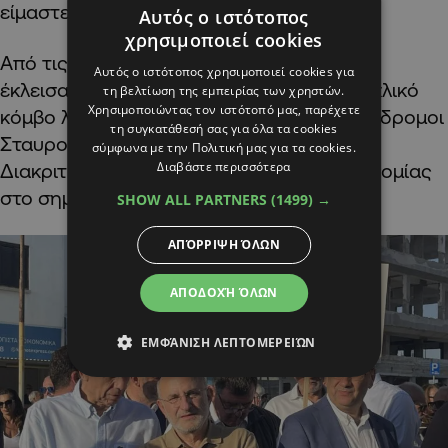
είμαστε εδώ».
Αυτός ο ιστότοπος
χρησιμοποιεί cookies
Από τις 17:30 το απόγευμα μέχρι τις 19:00
Αυτός ο ιστότοπος χρησιμοποιεί cookies για
έκλεισαν οι ακόλουθοι
δρόμοι
από τον κυκλικό
τη βελτίωση της εμπειρίας των χρηστών.
Χρησιμοποιώντας τον ιστότοπό μας, παρέχετε
κόμβο λιμανιού προς το λιμάνι και οι παράδρομοι
τη συγκατάθεσή σας για όλα τα cookies
Σταυρου Ποσκώτη και Γεωργιου Δροσίνη.
σύμφωνα με την Πολιτική μας για τα cookies.
Διαβάστε περισσότερα
Διακριτική ήταν και η παρουσία της αστυνομίας
στο σημείο.
SHOW ALL PARTNERS
(1499) →
ΑΠΌΡΡΙΨΗ ΌΛΩΝ
ΑΠΟΔΟΧΉ ΌΛΩΝ
ΕΜΦΆΝΙΣΗ ΛΕΠΤΟΜΕΡΕΙΏΝ