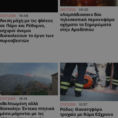
09:20
29.07.2026
«Λαμπάδιασαν» δύο
16:48
30.07.2026
τηλεσκοπικά περονοφόρα
Άνιση μάχη με τις φλόγες
οχήματα τα ξημερώματα
σε Πάρο και Ρέθυμνο,
στην Αραδίππου
ισχυροί άνεμοι
δυσκολεύουν το έργο των
πυροσβεστών
18:16
27.07.2026
«Βελτιωμένη αλλά
10:57
27.07.2026
δύσκολη»: Έντεκα πτητικά
Ρόδος: Θανατηφόρο
μέσα μάχονται με τις
τροχαίο με θύμα 62χρονο