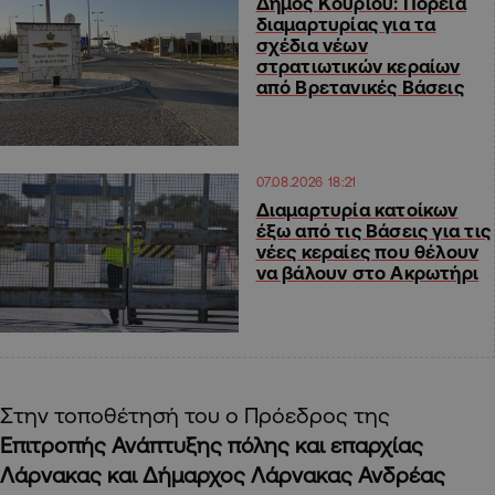
Δήμος Κουρίου: Πορεία
διαμαρτυρίας για τα
σχέδια νέων
στρατιωτικών κεραίων
από Βρετανικές Βάσεις
07.08.2026 18:21
Διαμαρτυρία κατοίκων
έξω από τις Βάσεις για τις
νέες κεραίες που θέλουν
να βάλουν στο Ακρωτήρι
Στην τοποθέτησή του ο Πρόεδρος της
Επιτροπής Ανάπτυξης πόλης και επαρχίας
Λάρνακας και Δήμαρχος Λάρνακας Ανδρέας