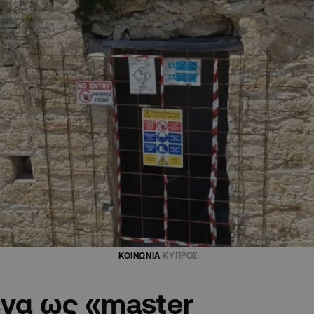
ΚΟΙΝΩΝΙΑ
ΚΥΠΡΟΣ
ενα ως «master