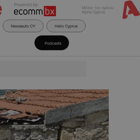
Powered by:
Μέλος του ομίλου
Alpha Cyprus
Newsauto CY
Hello Cyprus
Podcasts