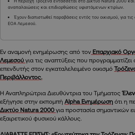
Η περιοχή Τρόζενα εντάσσεται στο Δίκτυο Natura 2000 και
αναπαλαιώσεις και επιδιορθώσεις υφιστάμενων κτιρίων.
Έχουν διαπιστωθεί παραβάσεις εντός του οικισμού, για τις
ΕΟΑ Λεμεσού.
Εν αναμονή ενημέρωσης από τον
Επαρχιακό Οργ
Λεμεσού
για τις αναπτύξεις που προγραμματίζει 
επενδυτής στον εγκαταλελειμένο οικισμό
Τρόζεν
Περιβάλλοντος.
Η Αναπληρώτρια Διευθύντρια του Τμήματος
Έλεν
εξήγησε στην εκπομπή
Alpha Ενημέρωση
ότι η π
Δικτύο Natura 2000
για προστασία σημαντικών ει
εξαιρετικού φυσικού κάλλους.
ΔΙΑΒΑΣΤΕ ΕΠΙΣΗΣ:
«Ερωτεύτηκα την Τρόζενα»: Π