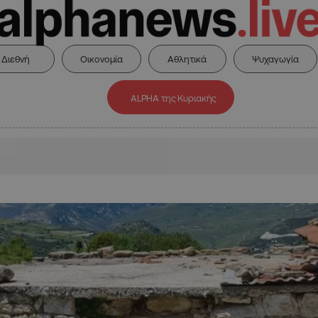
Διεθνή
Οικονομία
Αθλητικά
Ψυχαγωγία
ALPHA της Κυριακής