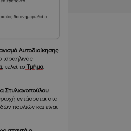
 επιτρέπονται
 οποίες θα ενημερωθεί ο
ανισμό Αυτοδιοίκησης
ο ισραηλινός
α
, τελεί το
Τμήμα
α Στυλιανοπούλου
εριοχή εντάσσεται στο
δών πουλιών και είναι
ως απαντά ο