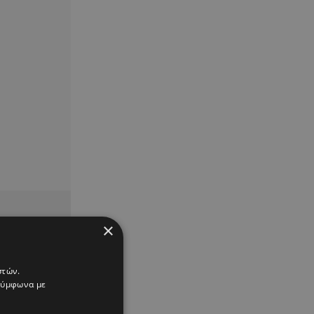
×
στών.
 σύμφωνα με