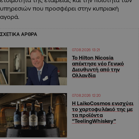
υπηρεσιών που προσφέρει στην κυπριακή
αγορά.
ΣΧΕΤΙΚΑ ΑΡΘΡΑ
07.08.2026 13:21
Το Hilton Nicosia
απέκτησε νέο Γενικό
Διευθυντή από την
Ολλανδία
07.08.2026 12:20
Η LaikoCosmos ενισχύει
το χαρτοφυλάκιό της με
τα προϊόντα
“TeelingWhiskey”