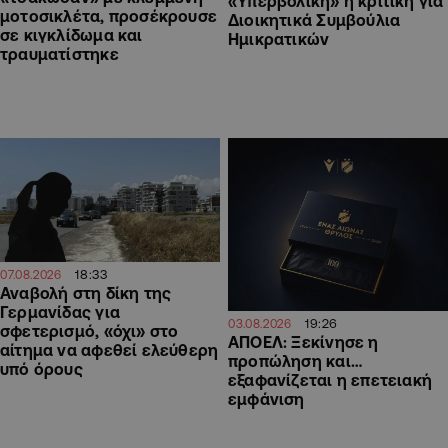
«Υπερβολική» η κριτική για
μοτοσικλέτα, προσέκρουσε
Διοικητικά Συμβούλια
σε κιγκλίδωμα και
Ημικρατικών
τραυματίστηκε
18:33
07.08.2026
Αναβολή στη δίκη της
Γερμανίδας για
19:26
03.08.2026
σφετερισμό, «όχι» στο
ΑΠΟΕΛ: Ξεκίνησε η
αίτημα να αφεθεί ελεύθερη
προπώληση και…
υπό όρους
εξαφανίζεται η επετειακή
εμφάνιση