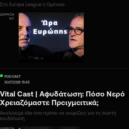
Στο Europa League η Ομόνοια
ΔΙΑΡΚΕΙΑ
60'
PODCAST
30.07.2026 15:45
Vital Cast | Αφυδάτωση: Πόσο Νερό
Χρειαζόμαστε Πρcιyμcιτικά;
Αναλύουμε όλα όσα πρέπει να γνωρίζεις για τη σωστή
ενυδάτωση
ΔΙΑΡΚΕΙΑ