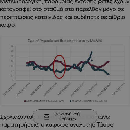
Μετεωρολογική, παρόμοιας έντασης
ριπές
έχουν
καταγραφεί στο σταθμό στο παρελθόν μόνο σε
περιπτώσεις καταιγίδας και ουδέποτε σε αίθριο
καιρό.
Ζωντανή Ροή
Σχολιάζοντας τα γραφικά και τις πιο πάνω
Ειδήσεων
παρατηρήσεις, ο καιρικός αναλυτής Τάσος