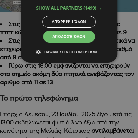
SHOW ALL PARTNERS
(1499) →
ΑΠΌΡΡΙΨΗ ΌΛΩΝ
Στις 16.20 ξεκινά η συνδρομή ακόμη δύο
πτητικών ανεβάζοντας τον αριθμό από 7 σε 9
ΑΠΟΔΟΧΉ ΌΛΩΝ
Στις 17.50 εμφανίζονται ακόμη δύο πτητικά να
επιχειρούν στο σημείο ανεβάζοντας τον αριθμό
ΕΜΦΆΝΙΣΗ ΛΕΠΤΟΜΕΡΕΙΏΝ
από 9 σε 11
Γύρω στις 18.00 εμφανίζονται να επιχειρούν
στο σημείο ακόμη δύο πτητικά ανεβάζοντας τον
αριθμό από 11 σε 13
Το πρώτο τηλεφώνημα
Επαρχία Λεμεσού, 23 Ιουλίου 2025 λίγο μετά τις
13.00 εκδηλώνεται φωτιά λίγο έξω από την
κοινότητα της Μαλιάς. Κάτοικος
αντιλαμβάνεται