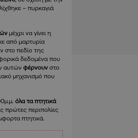
λίχθηκε – πυρκαγιά
τών
μέχρι να γίνει η
ε από μαρτυρία
αν στο πεδίο της
υφορικά δεδομένα που
ων αυτών
φέρνουν
στο
σιακό μηχανισμό που
00μ.μ.
όλα τα πτητικά
ις πρώτες περιπολίες
έμφορτα πτητικά.