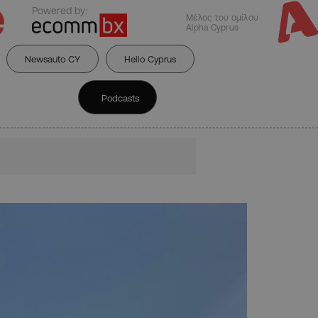
Powered by:
Μέλος του ομίλου
Alpha Cyprus
Newsauto CY
Hello Cyprus
Podcasts