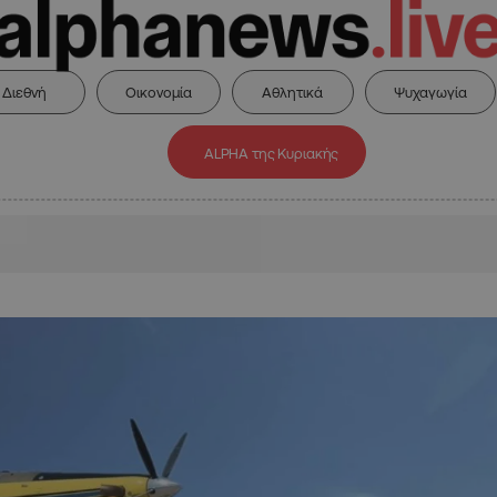
Διεθνή
Οικονομία
Αθλητικά
Ψυχαγωγία
ALPHA της Κυριακής