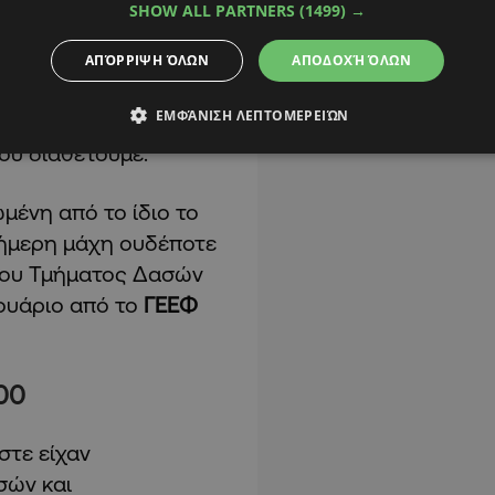
 9 να παραμένουν
SHOW ALL PARTNERS
(1499) →
ετά
τη φωτιά.
ΑΠΌΡΡΙΨΗ ΌΛΩΝ
ΑΠΟΔΟΧΉ ΌΛΩΝ
 ότι χρειάστηκαν
ΕΜΦΆΝΙΣΗ ΛΕΠΤΟΜΕΡΕΙΏΝ
ια βοήθεια, μέχρι να
υ διαθέτουμε.
ωμένη από το ίδιο το
ιήμερη μάχη ουδέποτε
του Τμήματος Δασών
ρουάριο από το
ΓΕΕΦ
.00
τε είχαν
σών και