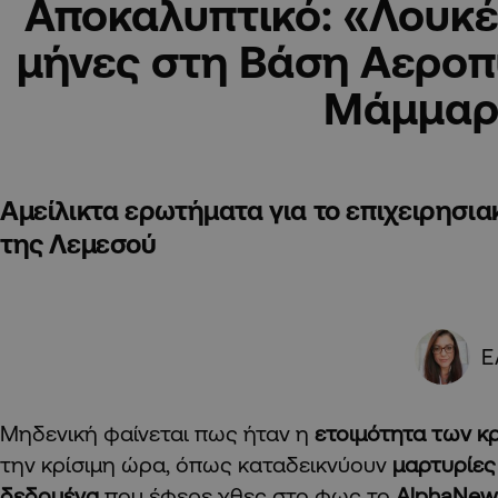
Αποκαλυπτικό: «Λουκέτ
μήνες στη Βάση Αερο
Μάμμαρ
Αμείλικτα ερωτήματα για το επιχειρησι
της Λεμεσού
Ε
Μηδενική φαίνεται πως ήταν η
ετοιμότητα των κ
την κρίσιμη ώρα, όπως καταδεικνύουν
μαρτυρίε
δεδομένα
που
έφερε χθες στο φως
το
AlphaNews