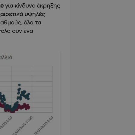
ό»
για κίνδυνο έκρηξης
ξαιρετικά υψηλές
βαθμούς, όλα τα
νολο συν ένα