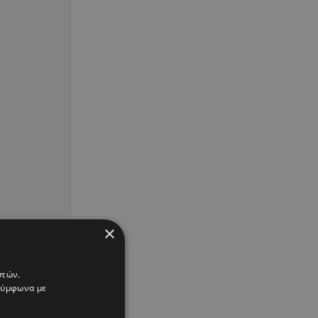
×
στών.
 σύμφωνα με