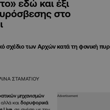
ο» εδώ και έξι
πυρόσβεσης στο
ι
ακό σχέδιο των Αρχών κατά τη φονική πυ
ΛΙΝΑ ΣΤΑΜΑΤΙΟΥ
ρατικών μηχανισμών
ς
αλλά και
δορυφορικά
.Live
, σε σχέση με την