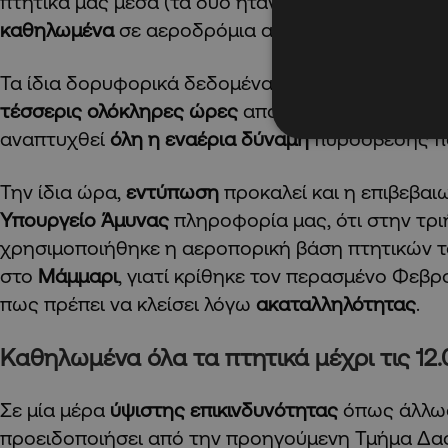
πτητικά μας μέσα (τα δύο ήταν στην Ανάγεια) τα
καθηλωμένα
σε αεροδρόμια ακόμη και
μία ώρα μ
Τα ίδια δορυφορικά δεδομένα μαρτυρούν επίσης,
τέσσερις ολόκληρες ώρες
από την πρώτη κλήση γ
αναπτυχθεί
όλη η εναέρια δύναμη
πυρόσβεσης πο
Την ίδια ώρα,
εντύπωση
προκαλεί και η επιβεβαι
Υπουργείο Άμυνας
πληροφορία μας, ότι στην τρ
χρησιμοποιήθηκε η αεροπορική βάση πτητικών 
στο
Μάμμαρι
, γιατί κρίθηκε τον περασμένο Φεβ
πως πρέπει να κλείσει λόγω
ακαταλληλότητας
.
Καθηλωμένα όλα τα πτητικά μέχρι τις 12
Σε μία μέρα
ύψιστης επικινδυνότητας
όπως άλλωσ
προειδοποιήσει από την προηγούμενη Τμήμα Δα