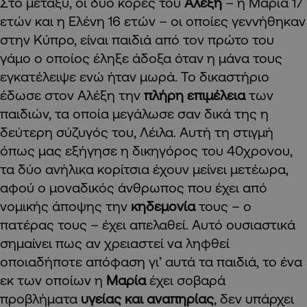
Στο μεταξύ, οι δύο κόρες του
Αλέξη
– η Μαρία 17
ετών και η Ελένη 16 ετών – οι οποίες γεννήθηκαν
στην Κύπρο, είναι παιδιά από τον πρώτο του
γάμο ο οποίος έληξε άδοξα όταν η μάνα τους
εγκατέλειψε ενώ ήταν μωρά. Το δικαστήριο
έδωσε στον Αλέξη την
πλήρη επιμέλεια
των
παιδιών, τα οποία μεγάλωσε σαν δικά της η
δεύτερη σύζυγός του, Λέιλα. Αυτή τη στιγμή
όπως μας εξήγησε η δικηγόρος του 40χρονου,
τα δύο ανήλικα κορίτσια έχουν μείνει μετέωρα,
αφού ο μοναδικός άνθρωπος που έχει από
νομικής άποψης την
κηδεμονία
τους – ο
πατέρας τους – έχει απελαθεί. Αυτό ουσιαστικά
σημαίνει πως αν χρειαστεί να ληφθεί
οποιαδήποτε απόφαση γι’ αυτά τα παιδιά, το ένα
εκ των οποίων η
Μαρία
έχει σοβαρά
προβλήματα
υγείας και αναπηρίας
, δεν υπάρχει