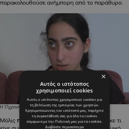
παρακολουθούσε ανήμπορη από το παράθυρο.
×
Αυτός ο ιστότοπος
χρησιμοποιεί cookies
Αυτός ο ιστότοπος χρησιμοποιεί cookies για
τη βελτίωση της εμπειρίας των χρηστών.
Η 17χρονη κόρη του Αλέξη, Μαρία
Χρησιμοποιώντας τον ιστότοπό μας, παρέχετε
τη συγκατάθεσή σας για όλα τα cookies
Μόλις
η σύζυγός του Λέιλα
πληροφορήθηκε τι
σύμφωνα με την Πολιτική μας για τα cookies.
Διαβάστε περισσότερα
είχε συμβεί, προσήλθε άμεσα στον αστυνομικό