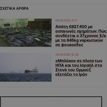
ΣΧΕΤΙΚΑ ΑΡΘΡΑ
06.08.2026 21:17
Απάτη €827.400 με
εισαγωγές οχημάτων: Πώς
συνδέεται ο 37χρονος Ε/κ
με τα 645kg ναρκωτικών
σε φουκούδες
06.08.2026 20:29
«Μπλόκο» σε πλοία των
ΗΠΑ και του Ισραήλ στα
Στενά του Ορμούζ
εξετάζει το Ιράν