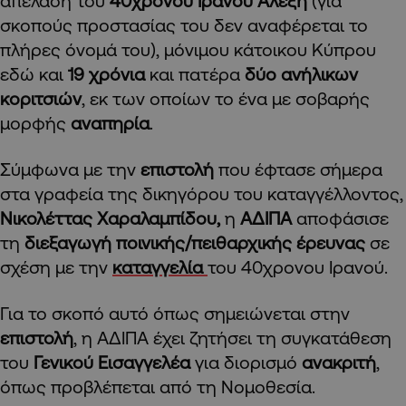
απέλαση του
40χρονου Ιρανού Αλέξη
(για
σκοπούς προστασίας του δεν αναφέρεται το
πλήρες όνομά του), μόνιμου κάτοικου Κύπρου
εδώ και
19 χρόνια
και πατέρα
δύο ανήλικων
κοριτσιών
, εκ των οποίων το ένα με σοβαρής
μορφής
αναπηρία
.
Σύμφωνα με την
επιστολή
που έφτασε σήμερα
στα γραφεία της δικηγόρου του καταγγέλλοντος,
Νικολέττας Χαραλαμπίδου,
η
ΑΔΙΠΑ
αποφάσισε
τη
διεξαγωγή ποινικής/πειθαρχικής έρευνας
σε
σχέση με την
καταγγελία
του 40χρονου Ιρανού.
Για το σκοπό αυτό όπως σημειώνεται στην
επιστολή
, η ΑΔΙΠΑ έχει ζητήσει τη συγκατάθεση
του
Γενικού Εισαγγελέα
για διορισμό
ανακριτή
,
όπως προβλέπεται από τη Νομοθεσία.