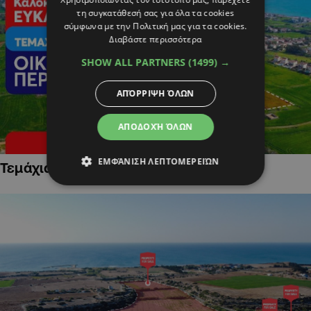
τη συγκατάθεσή σας για όλα τα cookies
σύμφωνα με την Πολιτική μας για τα cookies.
Διαβάστε περισσότερα
SHOW ALL PARTNERS
(1499) →
ΑΠΌΡΡΙΨΗ ΌΛΩΝ
ΑΠΟΔΟΧΉ ΌΛΩΝ
ΕΜΦΆΝΙΣΗ ΛΕΠΤΟΜΕΡΕΙΏΝ
Τεμάχια Γης σε Οικιστικές Περιοχές