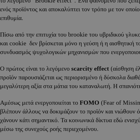
το λεγόμενο “Brookie effect”. Ένα φαινόμενο που ξεπ
ενός προϊόντος και αποκαλύπτει τον τρόπο με τον οποί
επιθυμία.
Πίσω από την επιτυχία του brookie του υβριδικού γλυκ
και cookie δεν βρίσκεται μόνο η γεύση ή η αισθητική τ
συνδυασμός ψυχολογικών μηχανισμών που ενεργοποιού
Ο πρώτος είναι το λεγόμενο
scarcity
effect
(αίσθηση έλ
προϊόν παρουσιάζεται ως περιορισμένο ή δύσκολα διαθ
μεγαλύτερη αξία στα μάτια του καταναλωτή. Η σπανιότη
Αμέσως μετά ενεργοποιείται το
FOMO
(Fear of Missin
βλέπουν άλλους να δοκιμάζουν το προϊόν και νιώθουν ό
χάνουν κάτι σημαντικό. Τα κοινωνικά δίκτυα εδώ ενισ
μέσω της συνεχούς ροής περιεχομένου.