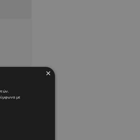
×
στών.
 σύμφωνα με