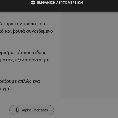
σει άμεσα, η επιθυμία
ΕΜΦΆΝΙΣΗ ΛΕΠΤΟΜΕΡΕΙΏΝ
 Αφορά τον τρόπο που
κό και βαθιά συνδεδεμένο
μισμα, τέτοιου είδους
χιστον, εξελίσσονται με
γοράζουμε απλώς ένα
τιγμή.
Alpha Podcasts