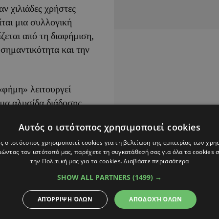
αν χιλιάδες χρήστες
ίται μια συλλογική
ίζεται από τη διαφήμιση,
 σημαντικότητα και την
φήμη» λειτουργεί
μια αλυσίδα διάδοσης,
Αυτός ο ιστότοπος χρησιμοποιεί cookies
βανόμενης αξίας
ς ο ιστότοπος χρησιμοποιεί cookies για τη βελτίωση της εμπειρίας των χρη
ώντας τον ιστότοπό μας, παρέχετε τη συγκατάθεσή σας για όλα τα cookies
 γλυκό. Είναι εμπειρία,
την Πολιτική μας για τα cookies.
Διαβάστε περισσότερα
SHOW ALL PARTNERS
(1499) →
α μεταξύ προσφοράς και
ΑΠΌΡΡΙΨΗ ΌΛΩΝ
ΑΠΟΔΟΧΉ ΌΛΩΝ
ση εκτοξεύεται λόγω της