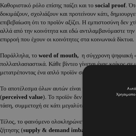
Καθοριστικό ρόλο επίσης παίζει και το
social
proof
. Ότ
δοκιμάζουν, σχολιάζουν και προτείνουν κάτι, δημιουργε
επιβεβαίωση ότι το προϊόν αξίζει. Η εμπιστοσύνη δεν χτ
αλλά από την κοινότητα και εδώ αντιλαμβανόμαστε την
επιρροή που έχουν οι κοινότητες στα κοινωνικά δίκτυα.
Παράλληλα, το
word
of
mouth
,
η σύγχρονη ψηφιακή «
πολλαπλασιαστικά. Κάθε βίντεο γίνεται ένας κρίκος σε 
μετατρέποντας ένα απλό προϊόν σε viral εμπειρία.
Το αποτέλεσμα όλων αυτών είναι η αύξηση της αντιλαμ
Αυτό
Χρησιμοποι
(
perceived
value
). Το προϊόν δεν είναι πλέον απλώς ένα
τάση, συμμετοχή σε κάτι μεγαλύτερο.
Τέλος, το φαινόμενο ολοκληρώνεται με την ανισορροπί
ζήτησης (
supply
& demand
imbalance
). Όταν η ζήτη