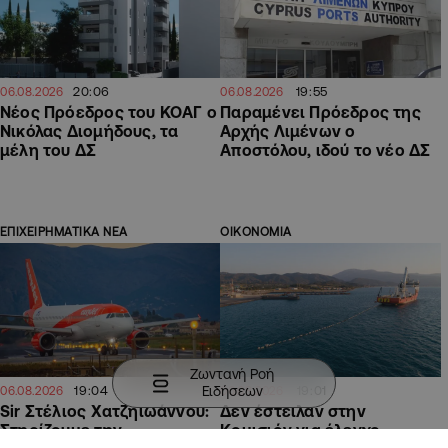
20:06
19:55
06.08.2026
06.08.2026
Νέος Πρόεδρος του ΚΟΑΓ ο
Παραμένει Πρόεδρος της
Νικόλας Διομήδους, τα
Αρχής Λιμένων ο
μέλη του ΔΣ
Αποστόλου, ιδού το νέο ΔΣ
ΕΠΙΧΕΙΡΗΜΑΤΙΚΑ ΝΕΑ
ΟΙΚΟΝΟΜΙΑ
Ζωντανή Ροή
Ειδήσεων
19:04
19:01
06.08.2026
06.08.2026
Sir Στέλιος Χατζηιωάννου:
Δεν έστειλαν στην
Στηρίζουμε την
Κομισιόν για έλεγχο