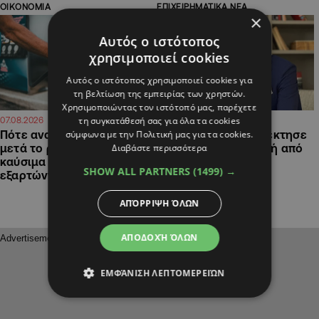
ΟΙΚΟΝΟΜΙΑ
ΕΠΙΧΕΙΡΗΜΑΤΙΚΑ ΝΕΑ
×
Αυτός ο ιστότοπος
χρησιμοποιεί cookies
Αυτός ο ιστότοπος χρησιμοποιεί cookies για
τη βελτίωση της εμπειρίας των χρηστών.
Χρησιμοποιώντας τον ιστότοπό μας, παρέχετε
τη συγκατάθεσή σας για όλα τα cookies
13:35
13:21
07.08.2026
07.08.2026
σύμφωνα με την Πολιτική μας για τα cookies.
Πότε αναμένονται μειώσεις
Το Hilton Nicosia απέκτησε
Διαβάστε περισσότερα
μετά το ράλι των τιμών στα
νέο Γενικό Διευθυντή από
καύσιμα και από τι
την Ολλανδία
SHOW ALL PARTNERS
(1499) →
εξαρτώνται οι τιμές
ΑΠΌΡΡΙΨΗ ΌΛΩΝ
ΑΠΟΔΟΧΉ ΌΛΩΝ
ΕΜΦΆΝΙΣΗ ΛΕΠΤΟΜΕΡΕΙΏΝ