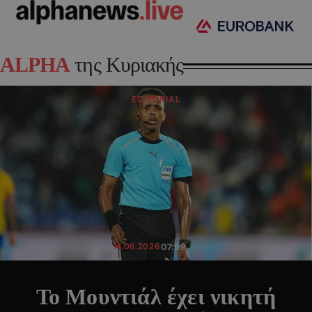
ALPHA
της Κυριακής
EDITORIAL
14.06.2026
07:59
Το Μουντιάλ έχει νικητή