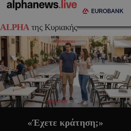
ALPHA
της Κυριακής
EDITORIAL
26.04.2026
07:59
«Έχετε κράτηση;»