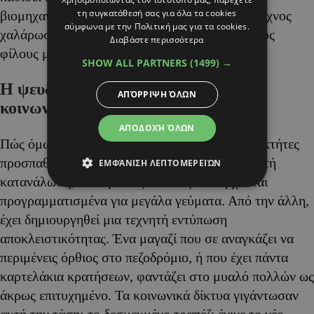
τη συγκατάθεσή σας για όλα τα cookies
βιομηχανοποίηση της φιλοξενίας αφαιρεί κάθε ίχνος
σύμφωνα με την Πολιτική μας για τα cookies.
χαλάρωσης και ζεστασιάς από την επαφή με τους
Διαβάστε περισσότερα
φίλους μας.
SHOW ALL PARTNERS
(1499) →
Η ψευδαίσθηση της ζήτησης και τα
ΑΠΌΡΡΙΨΗ ΌΛΩΝ
κοινωνικά δίκτυα
ΑΠΟΔΟΧΉ ΌΛΩΝ
Πώς όμως φτάσαμε ως εδώ; Από τη μία, οι ιδιοκτήτες
προσπαθούν να εξασφαλίσουν τη μέγιστη δυνατή
ΕΜΦΆΝΙΣΗ ΛΕΠΤΟΜΕΡΕΙΏΝ
κατανάλωση, επιλέγοντας πελάτες που έρχονται
προγραμματισμένα για μεγάλα γεύματα. Από την άλλη,
έχει δημιουργηθεί μια τεχνητή εντύπωση
αποκλειστικότητας. Ένα μαγαζί που σε αναγκάζει να
περιμένεις όρθιος στο πεζοδρόμιο, ή που έχει πάντα
καρτελάκια κρατήσεων, φαντάζει στο μυαλό πολλών ως
άκρως επιτυχημένο. Τα κοινωνικά δίκτυα γιγάντωσαν