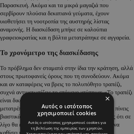
Παρασκευή. Ακόμα και τα μικρά μαγαζιά που
σερβίρουν πλούσια δεκατιανά γεύματα, έχουν
υιοθετήσει τη νοοτροπία της αυστηρής λίστας
αναμονής. Η διασκέδαση μπήκε σε καλούπια
γραφειοκρατίας και η βόλτα μετατράπηκε σε αγγαρεία.
Το χρονόμετρο της διασκέδασης
Το πρόβλημα δεν σταματά στην ίδια την κράτηση, αλλά
στους πρωτοφανείς όρους που τη συνοδεύουν. Ακόμα
και αν καταφέρεις να βρεις το πολυπόθητο τραπέζι,
συχνά αντιμετωπίζεις το επόμενο χτύπημα: «Το τραπέζι
×
είναι δικό σας για ακριβώς δύο ώρες». Η έξοδος
Αυτός ο ιστότοπος
μετατρέπεται σε αγώνα δρόμου. Τρως γρήγορα, πίνεις
χρησιμοποιεί cookies
βιαστικά, μιλάς κοιτώντας το ρολόι, με το άγχος ότι σε
Αυτός ο ιστότοπος χρησιμοποιεί cookies για
λίγο θα έρθει ο σερβιτόρος να σας σηκώσει για να
τη βελτίωση της εμπειρίας των χρηστών.
καθίσει η επόμενη βάρδια πελατών. Αυτή η
Χρησιμοποιώντας τον ιστότοπό μας, παρέχετε