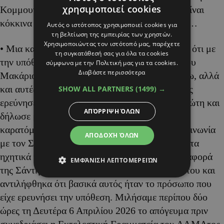
χρησιμοποιεί cookies
Κομμουνισμός» και άλλο ΑΛΜΑ. Τα λάβαρα είναι
κόκκινα Ειρήνη και όχι γαλαζο-πρασινό-γκρίζα…
Αυτός ο ιστότοπος χρησιμοποιεί cookies για
τη βελτίωση της εμπειρίας των χρηστών.
Χρησιμοποιώντας τον ιστότοπό μας, παρέχετε
• Μια και πήγαμε στο ΑΛΜΑ, να σημειώσουμε ότι με
τη συγκατάθεσή σας για όλα τα cookies
την υπόθεση Σάντη δεν είναι μόνο οι έρευνες του
σύμφωνα με την Πολιτική μας για τα cookies.
Διαβάστε περισσότερα
Μακάριου Δρουσιώτη που τίθενται εν αμφιβόλω, αλλά
και αυτές του Οδυσσέα Μιχαηλίδη. Ο Οδυσσέας
SHOW ALL PARTNERS
(1499) →
ερεύνησε το θέμα των καταγγελιών του Δρουσιώτη και
ΑΠΌΡΡΙΨΗ ΌΛΩΝ
δήλωσε μάλιστα ότι πριν ληφθεί η απόφαση για
καρατόμηση του Δημήτρη Παπαδάκη είχε επικοινωνία
ΑΠΟΔΟΧΉ ΌΛΩΝ
με τον Στέλιο Ορφανίδη ο οποίος σχετίζεται με τα
ηχητικά της υπόθεσης και την υποτιθέμενη μεταφορά
ΕΜΦΆΝΙΣΗ ΛΕΠΤΟΜΕΡΕΙΏΝ
της Σάντη στη Γερμανία. «Επικοινώνησα μαζί του και
αντιλήφθηκα ότι βασικά αυτός ήταν το πρόσωπο που
είχε ερευνήσει την υπόθεση. Μιλήσαμε περίπου δύο
ώρες τη Δευτέρα 6 Απριλίου 2026 το απόγευμα πριν
συνεδριάσει η Εκτελεστική Γραμματεία του ΑΛΜΑτος