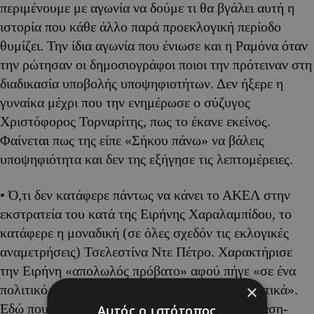
περιμένουμε με αγωνία να δούμε τι θα βγάλει αυτή η
ιστορία που κάθε άλλο παρά προεκλογική περίοδο
θυμίζει. Την ίδια αγωνία που ένιωσε και η Ραμόνα όταν
την ρώτησαν οι δημοσιογράφοι ποιοι την πρότειναν στη
διαδικασία υποβολής υποψηφιοτήτων. Δεν ήξερε η
γυναίκα μέχρι που την ενημέρωσε ο σύζυγος
Χριστόφορος Τορναρίτης, πως το έκανε εκείνος.
Φαίνεται πως της είπε «Σήκου πάνω» να βάλεις
υποψηφιότητα και δεν της εξήγησε τις λεπτομέρειες.
• Ό,τι δεν κατάφερε πάντως να κάνει το ΑΚΕΛ στην
εκστρατεία του κατά της Ειρήνης Χαραλαμπίδου, το
κατάφερε η μοναδική (σε όλες σχεδόν τις εκλογικές
αναμετρήσεις) Τσελεστίνα Ντε Πέτρο. Χαρακτήρισε
την Ειρήνη «απολωλός πρόβατο» αφού πήγε «σε ένα
×
πολιτικό σχηματισμό με ακροδεξιά χαρακτηριστικά».
Εδώ που τα λέμε, άλλο «Ακροαριστερή Αντίσταση-
Αυτός ο ιστότοπος