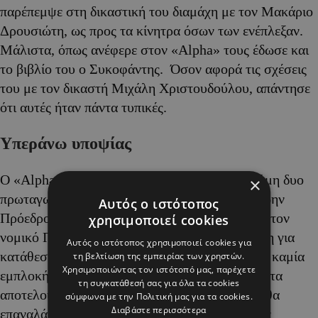
παρέπεμψε στη δικαστική του διαμάχη με τον Μακάριο
Δρουσιώτη, ως προς τα κίνητρα όσων των ενέπλεξαν.
Μάλιστα, όπως ανέφερε στον «Alpha» τους έδωσε και
το βιβλίο του ο Συκοφάντης. Όσον αφορά τις σχέσεις
του με τον δικαστή Μιχάλη Χριστουδούλου, απάντησε
ότι αυτές ήταν πάντα τυπικές.
Υπεράνω υποψίας
Ο «Alpha της Κυριακής» επικοινώνησε με ακόμη δυο
×
πρωταγωνιστές των μηνυμάτων Σάντυ, τον πρώην
Αυτός ο ιστότοπος
Πρόεδρο του Ανωτάτου Μύρωνα Νικολάτο και τον
χρησιμοποιεί cookies
νομικό Πόλυ Πολυβίου, οι οποίοι κλήθηκαν ήδη για
Αυτός ο ιστότοπος χρησιμοποιεί cookies για
κατάθεση. Και οι δυο επανέλαβαν ότι δεν έχουν καμία
τη βελτίωση της εμπειρίας των χρηστών.
Χρησιμοποιώντας τον ιστότοπό μας, παρέχετε
εμπλοκή με τα όσα αναφέρονται, ότι τα μηνύματα
τη συγκατάθεσή σας για όλα τα cookies
αποτελούν προϊόν μυθοπλασίας και ότι το ίδιο θα
σύμφωνα με την Πολιτική μας για τα cookies.
Διαβάστε περισσότερα
επαναλάβουν ενώπιον των ανακριτών εντός των