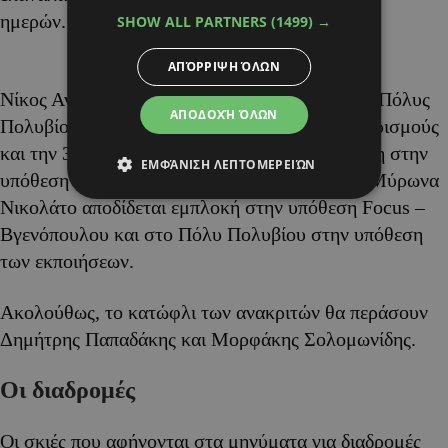
ημερών.
SHOW ALL PARTNERS
(1499) →
ΑΠΌΡΡΙΨΗ ΌΛΩΝ
Νίκος Αναστασιάδης, Μύρωνας Νικολάτος και Πόλυς
ΑΠΟΔΟΧΉ ΌΛΩΝ
Πολυβίου, εμπλέκονται σύμφωνα με τους ισχυρισμούς
και την 34σελιδη δήλωση Μακάριου Δρουσιώτη στην
ΕΜΦΆΝΙΣΗ ΛΕΠΤΟΜΕΡΕΙΏΝ
υπόθεση του μαύρου βαν, ενώ ξεχωριστά στο Μύρωνα
Νικολάτο αποδίδεται εμπλοκή στην υπόθεση Focus –
Βγενόπουλου και στο Πόλυ Πολυβίου στην υπόθεση
των εκποιήσεων.
Ακολούθως, το κατώφλι των ανακριτών θα περάσουν
Δημήτρης Παπαδάκης και Μορφάκης Σολομωνίδης.
Οι διαδρομές
Οι σκιές που αφήνονται στα μηνύματα για διαδρομές