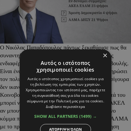
Ο Νικόλας Παπαδόπουλος πάντως ξεκαθάρισε πως θα
×
συναντηθεί με όλους στέλνοντας το μήνυμα πως
Αυτός ο ιστότοπος
ενδιαφέρεται προσωπικά για την Προεδρία της Βουλής.
χρησιμοποιεί cookies
Είναι ένας καλός τρόπος άλλωστε για να ολοκληρώσει
τον πολιτικό του κύκλο και γι’ αυτόν τον λόγο σίγουρα
Αυτός ο ιστότοπος χρησιμοποιεί cookies για
τη βελτίωση της εμπειρίας των χρηστών.
δεν ικανοποιείται με την επιπρόσθετη Προεδρία
Χρησιμοποιώντας τον ιστότοπό μας, παρέχετε
Κοινοβουλευτικής Επιτροπής. Την υποψηφιότητά του
τη συγκατάθεσή σας για όλα τα cookies
σύμφωνα με την Πολιτική μας για τα cookies.
μπορεί να στηρίξει τόσο το ΕΛΑΜ όσο και το ΑΚΕΛ
Διαβάστε περισσότερα
αν μπουν σε μία διαδικασία συζητήσεων. Το μόνο
SHOW ALL PARTNERS
(1499) →
κόμμα που τον έχει εξαρχής απορρίψει είναι το ΆΛΜΑ
με το πρόσχημα του ότι βρίσκεται στην κυβέρνηση
ΑΠΌΡΡΙΨΗ ΌΛΩΝ