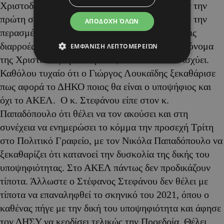
Χριστοδουλίδη. Ήδη ο Στέφανος Στεφάνου είχε την
πρώτη συνάντηση με τον Νικόλα Παπαδόπουλο την
ΑΠΟΔΟΧΉ ΌΛΩΝ
περασμένη Τετάρτη. Του ξεκαθάρισε ότι παρά τις
διαρροές ότι θα βάλει το ΑΚΕΛ στο τραπέζι το όνομα
ΕΜΦΆΝΙΣΗ ΛΕΠΤΟΜΕΡΕΙΏΝ
της Χριστιάνας Ερωτοκρίτου, κάτι τέτοιο δεν ισχύει.
Καθόλου τυχαίο ότι ο Γιώργος Λουκαϊδης ξεκαθάρισε
πως αφορά το ΔΗΚΟ ποιος θα είναι ο υποψήφιος και
όχι το ΑΚΕΛ. Ο κ. Στεφάνου είπε στον κ.
Παπαδόπουλο ότι θέλει να τον ακούσει και στη
συνέχεια να ενημερώσει το κόμμα την προσεχή Τρίτη
στο Πολιτικό Γραφείο, με τον Νικόλα Παπαδόπουλο να
ξεκαθαρίζει ότι κατανοεί την δυσκολία της δικής του
υποψηφιότητας. Στο ΑΚΕΛ πάντως δεν προδικάζουν
τίποτα. Άλλωστε ο Στέφανος Στεφάνου δεν θέλει με
τίποτα να επαναληφθεί το σκηνικό του 2021, όπου ο
καθένας πήγε με την δική του υποψηφιότητα και άφησε
τον ΔΗΣΥ να κερδίσει τελικώς την Προεδρία. Θέλει