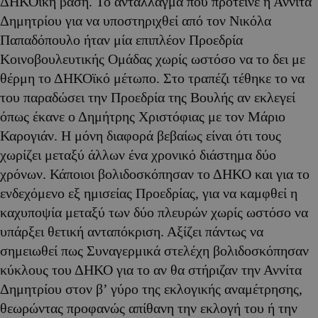
ΔΗΚΟϊκή βάση. Το αντάλλαγμα που πρότεινε η Αννίτα
Δημητρίου για να υποστηριχθεί από τον Νικόλα
Παπαδόπουλο ήταν μία επιπλέον Προεδρία
Κοινοβουλευτικής Ομάδας χωρίς ωστόσο να το δει με
θέρμη το ΔΗΚΟϊκό μέτωπο. Στο τραπέζι τέθηκε το να
του παραδώσει την Προεδρία της Βουλής αν εκλεγεί
όπως έκανε ο Δημήτρης Χριστόφιας με τον Μάριο
Καρογιάν. Η μόνη διαφορά βεβαίως είναι ότι τους
χωρίζει μεταξύ άλλων ένα χρονικό διάστημα δύο
χρόνων. Κάποιοι βολιδοσκόπησαν το ΔΗΚΟ και για το
ενδεχόμενο εξ ημισείας Προεδρίας, για να καμφθεί η
καχυποψία μεταξύ των δύο πλευρών χωρίς ωστόσο να
υπάρξει θετική ανταπόκριση. Αξίζει πάντως να
σημειωθεί πως Συναγερμικά στελέχη βολιδοσκόπησαν
κύκλους του ΔΗΚΟ για το αν θα στήριζαν την Αννίτα
Δημητρίου στον β’ γύρο της εκλογικής αναμέτρησης,
θεωρώντας προφανώς απίθανη την εκλογή του ή την