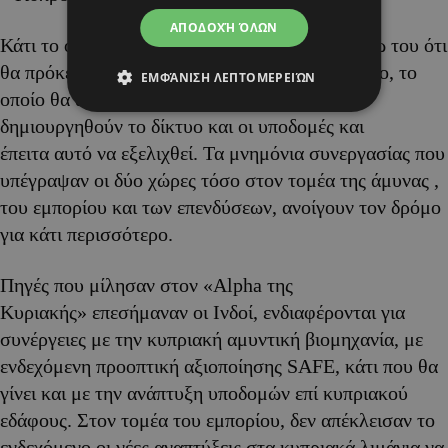
ΑΠΟΔΟΧΉ ΌΛΩΝ
Κάτι το οποίο φαίνεται να αναζητά η Ινδία λόγω του ότι
θα πρόκειται για ένα πιο μικρό και ευέλικτο έργο, το
ΕΜΦΆΝΙΣΗ ΛΕΠΤΟΜΕΡΕΙΏΝ
οποίο θα αρχίσει με συνέργειες, ώστε να
δημιουργηθούν το δίκτυο και οι υποδομές και
έπειτα αυτό να εξελιχθεί. Τα μνημόνια συνεργασίας που
υπέγραψαν οι δύο χώρες τόσο στον τομέα της άμυνας ,
του εμπορίου και των επενδύσεων, ανοίγουν τον δρόμο
για κάτι περισσότερο.
Πηγές που μίλησαν στον «Alpha της
Κυριακής» επεσήμαναν οι Ινδοί, ενδιαφέρονται για
συνέργειες με την κυπριακή αμυντική βιομηχανία, με
ενδεχόμενη προοπτική αξιοποίησης SAFE, κάτι που θα
γίνει και με την ανάπτυξη υποδομών επί κυπριακού
εδάφους. Στον τομέα του εμπορίου, δεν απέκλεισαν το
ενδεχόμενο οι νέες αναπτύξεις στα κυπριακά λιμάνια να