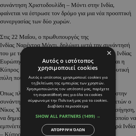
συνάντηση Χριστοδουλίδη – Μόντι στην Ινδία,
φαίνεται να έστρωσε τον δρόμο για μια νέα προοπτική
συνεργασίας των δύο χωρών.
Στις 22 Μαΐου, ο πρωθυπουργός της
Ινδίας Ναρέντρα Μόντι, δηλώνει μετά την συνάντησή
×
του με τον Νίκο Χριστοδουλίδη, πως οι σχέσεις Ινδίας
Αυτός ο ιστότοπος
Ευρώπης εισέρχονται σε μια νέα χρυσή εποχή και η
χρησιμοποιεί cookies
Κύπρος αναδεικνύεται και μια σημαντική επενδυτική
πύλη που συνδέει την Ινδία με όλη την Ευρώπη.
Αυτός ο ιστότοπος χρησιμοποιεί cookies για
τη βελτίωση της εμπειρίας των χρηστών.
Χρησιμοποιώντας τον ιστότοπό μας, παρέχετε
Όπως πληροφορείται ο «Alpha της Κυριακής», στην
τη συγκατάθεσή σας για όλα τα cookies
σύμφωνα με την Πολιτική μας για τα cookies.
συνάντηση που προηγήθηκε μεταξύ των δύο ηγετών ο
Διαβάστε περισσότερα
Νίκος Χριστοδουλίδης έβαλε στο τραπέζι την εισήγηση,
SHOW ALL PARTNERS
(1499) →
να δημιουργηθεί ένας μηχανισμός – σχήμα, το οποίο να
εμπνέεται από την ιδέα του IMEC, αλλά να αφορά Ινδία
ΑΠΌΡΡΙΨΗ ΌΛΩΝ
– Κύπρος – Ελλάδα – Ιταλία.