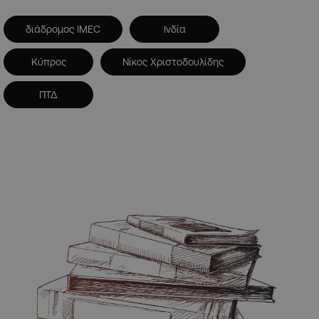
διάδρομος IMEC
Ινδία
Κύπρος
Νίκος Χριστοδουλίδης
ΠΤΔ