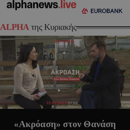
ALPHA
της Κυριακής
EDITORIAL
22.02.2026
07:58
«Ακρόαση» στον Θανάση