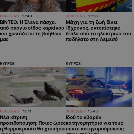
17:49
17:28
06.08.2026
06.08.2026
ΒΙΝΤΕΟ: Η Έλενα πάσχει
Μάχη για τη ζωή δίνει
από σπάνιο είδος καρκίνου
18χρονος, εντοπίστηκε
και χρειάζεται τη βοήθεια
δίπλα από το ηλεκτρικό του
μας
ποδήλατο στη Λεμεσό
ΚΥΠΡΟΣ
ΚΥΠΡΟΣ
16:11
15:46
06.08.2026
06.08.2026
Νέα κίτρινη
Ιδού το «βαρύ»
προειδοποίηση: Ποιες ώρες
κατηγορητήριο για τους
η θερμοκρασία θα χτυπήσει
πέντε κατηγορούμενους