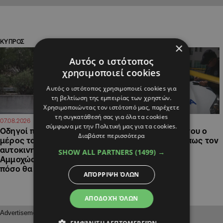
ΚΥΠΡΟΣ
ΚΥΠΡΟΣ
×
Αυτός ο ιστότοπος
χρησιμοποιεί cookies
Αυτός ο ιστότοπος χρησιμοποιεί cookies για
τη βελτίωση της εμπειρίας των χρηστών.
Χρησιμοποιώντας τον ιστότοπό μας, παρέχετε
τη συγκατάθεσή σας για όλα τα cookies
12:13
11:46
07.08.2026
07.08.2026
σύμφωνα με την Πολιτική μας για τα cookies.
Οδηγοί προσοχή: Κλείνει
Λείπει από το σπίτι του ο
Διαβάστε περισσότερα
μέρος του
79χρονος Angel, μήπως τον
αυτοκινητόδρομου
είδατε; (ΦΩΤΟ)
SHOW ALL PARTNERS
(1499) →
Αμμοχώστου-Λάρνακας,
πόσο θα διαρκέσει
ΑΠΌΡΡΙΨΗ ΌΛΩΝ
ΑΠΟΔΟΧΉ ΌΛΩΝ