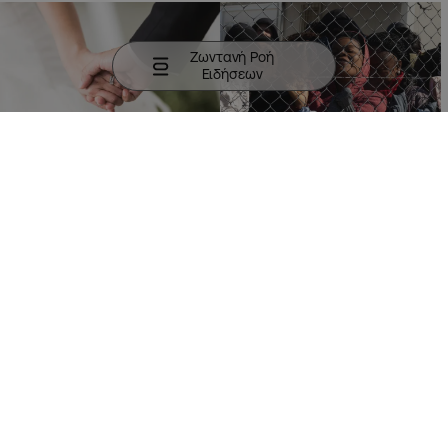
Ζωντανή Ροή
Ειδήσεων
14:58
14:50
06.08.2026
06.08.2026
Σχεδόν 40.000 πολιτικοί
«Όχι» στη δημιουργία
γάμοι στην Πάφο κάθε
δομών ανηλίκων από Δήμο
χρόνο
Λατσιών-Γερίου
ΚΥΠΡΟΣ
ΚΥΠΡΟΣ