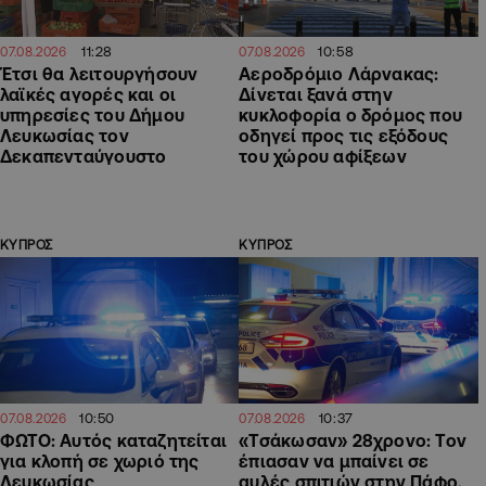
11:28
10:58
07.08.2026
07.08.2026
Έτσι θα λειτουργήσουν
Αεροδρόμιο Λάρνακας:
λαϊκές αγορές και οι
Δίνεται ξανά στην
υπηρεσίες του Δήμου
κυκλοφορία ο δρόμος που
Λευκωσίας τον
οδηγεί προς τις εξόδους
Δεκαπενταύγουστο
του χώρου αφίξεων
ΚΥΠΡΟΣ
ΚΥΠΡΟΣ
10:50
10:37
07.08.2026
07.08.2026
ΦΩΤΟ: Αυτός καταζητείται
«Τσάκωσαν» 28χρονο: Τον
για κλοπή σε χωριό της
έπιασαν να μπαίνει σε
Λευκωσίας
αυλές σπιτιών στην Πάφο,