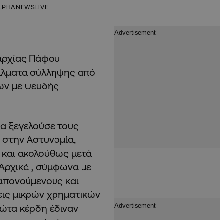
LPHANEWSLIVE
αρχίας Πάφου
τάλματα σύλληψης από
ων με ψευδής
να ξεγελούσε τους
 στην Αστυνομία,
ς και ακολούθως μετά
.Αρχικά , σύμφωνα με
ραπονούμενους και
εις μικρών χρηματικών
ώτα κέρδη έδιναν