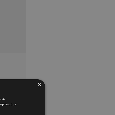
×
στών.
 σύμφωνα με