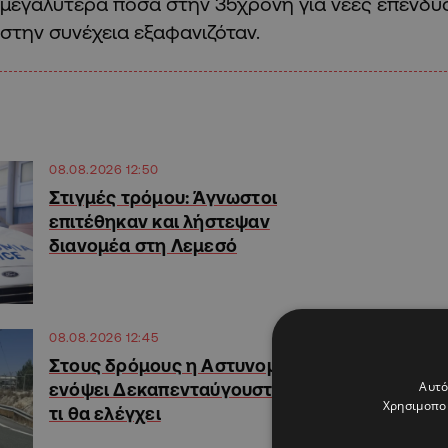
μεγαλύτερα ποσά στην 35χρονη για νέες επενδύ
στην συνέχεια εξαφανιζόταν.
08.08.2026 12:50
Στιγμές τρόμου: Άγνωστοι
επιτέθηκαν και λήστεψαν
διανομέα στη Λεμεσό
08.08.2026 12:45
Στους δρόμους η Αστυνομία
Αυτό
ενόψει Δεκαπενταύγουστου,
Χρησιμοποι
τι θα ελέγχει