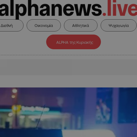
Διεθνή
Οικονομία
Αθλητικά
Ψυχαγωγία
ALPHA της Κυριακής