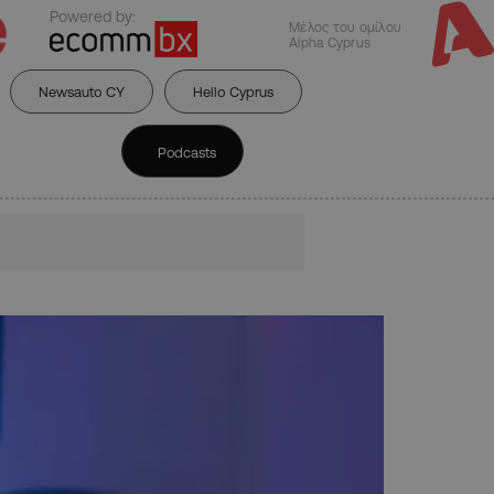
Powered by:
Μέλος του ομίλου
Alpha Cyprus
Newsauto CY
Hello Cyprus
Podcasts