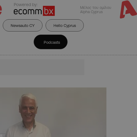
Powered by:
Μέλος του ομίλου
Alpha Cyprus
Newsauto CY
Hello Cyprus
Podcasts