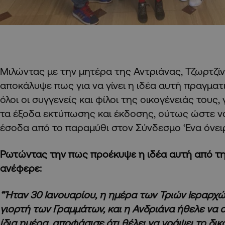
Μιλώντας με την μητέρα της Αντριάνας, Τζωρτζί
αποκάλυψε πως για να γίνει η ιδέα αυτή πραγματ
όλοι οι συγγενείς και φίλοι της οικογένειάς τους
τα έξοδα εκτύπωσης και έκδοσης, ούτως ώστε ν
έσοδα από το παραμύθι στον Σύνδεσμο ‘Ενα όνει
Ρωτώντας την πως προέκυψε η ιδέα αυτή από τη
ανέφερε:
“Ήταν 30 Ιανουαρίου, η
ημέρα των Τριών Ιεραρχών
γιορτή των Γραμμάτων, και η Ανδριάνα ήθελε να α
ίδια ημέρα, αποφάσισε ότι θέλει να γράψει το δικ