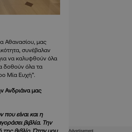
να Αθανασίου, μας
ικότητα, συνέβαλαν
, για να καλυφθούν όλα
α δοθούν όλα τα
ρο Μία Ευχή”.
ν Ανδριάνα μας
 που είναι και η
γοράσει βιβλία. Την
ό της βιβλίο. Όταν μου