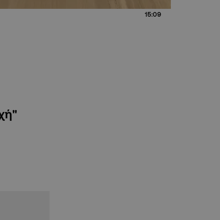
15:09
υχή"