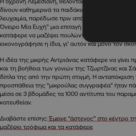
Η 5χρονη Λεμεσιανή, θέλοντας να συμβάλει κι εκ
δίνουν καθημερινά τα παιδάκια που παλεύουν με τ
λευχαιμία, παρέδωσε πριν από μερικές μέρες στ
Όνειρο Μία Ευχή” μια επιταγή με το ποσό των €3,
κατάφερε να μαζέψει πουλώντας το παραμύθι πο
εικονογράφησε η ίδια, γι’ αυτόν και μόνο τον σκο
Η ιδέα της μικρής Αντριάνας κατάφερε να γίνει 
και τη βοήθεια των γονιών της Τζωρτζίνας και Σά
δίπλα της από την πρώτη στιγμή. Η ανταπόκριση
προσπάθεια της “μικρούλας συγγραφέα” ήταν π
μέσα σε 3 βδομάδες τα 1000 αντίτυπα του παρα
κατευθείαν.
Διαβάστε επίσης:
Έμεινε “άστεγος” στο κέντρο τ
μαζέψει τρόφιμα και τα κατάφερε