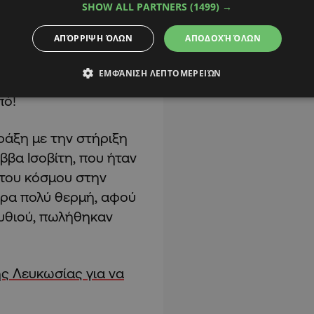
είνη στον αγώνα που
SHOW ALL PARTNERS
(1499) →
ον καρκίνο και την
ΑΠΌΡΡΙΨΗ ΌΛΩΝ
ΑΠΟΔΟΧΉ ΌΛΩΝ
ον Σύνδεσμο “Ένα
026.00, το οποίο
ΕΜΦΆΝΙΣΗ ΛΕΠΤΟΜΕΡΕΙΏΝ
υ έγραψε και
πό!
πράξη με την στήριξη
ββα Ισοβίτη, που ήταν
 του κόσμου στην
άρα πολύ θερμή, αφού
μυθιού, πωλήθηκαν
ης Λευκωσίας για να