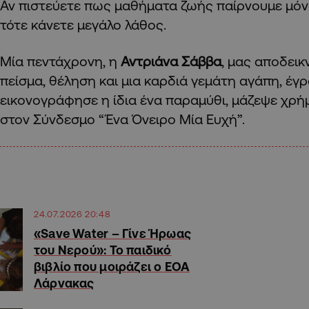
Αν πιστεύετε πως μαθήματα ζωής παίρνουμε μόνο
τότε κάνετε μεγάλο λάθος.
Mία πεντάχρονη, η
Αντριάνα Σάββα
, μας αποδεικ
πείσμα, θέληση και μια καρδιά γεμάτη αγάπη, έγρ
εικονογράφησε η ίδια ένα παραμύθι, μάζεψε χρή
στον Σύνδεσμο “Ένα Όνειρο Μία Ευχή”.
24.07.2026 20:48
«Save Water – Γίνε Ήρωας
του Νερού»: Το παιδικό
βιβλίο που μοιράζει ο ΕΟΑ
Λάρνακας