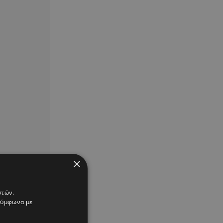
×
στών.
 σύμφωνα με