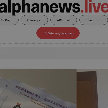
Διεθνή
Οικονομία
Αθλητικά
Ψυχαγωγία
ALPHA της Κυριακής