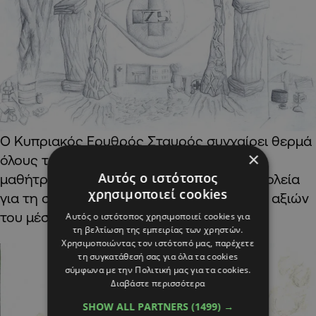
Ο Κυπριακός Ερυθρός Σταυρός συγχαίρει θερμά
×
όλους τους συμμετέχοντες μαθητές και
Αυτός ο ιστότοπος
μαθήτριες, τους εκπαιδευτικούς και τα σχολεία
χρησιμοποιεί cookies
για τη συμβολή τους στην προώθηση των αξιών
του μέσα από την τέχνη.
Αυτός ο ιστότοπος χρησιμοποιεί cookies για
τη βελτίωση της εμπειρίας των χρηστών.
Χρησιμοποιώντας τον ιστότοπό μας, παρέχετε
τη συγκατάθεσή σας για όλα τα cookies
σύμφωνα με την Πολιτική μας για τα cookies.
Διαβάστε περισσότερα
SHOW ALL PARTNERS
(1499) →