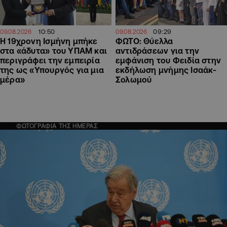
10:50
09:29
09.08.2026
09.08.2026
Η 19χρονη Ισμήνη μπήκε
ΦΩΤΟ: Θύελλα
στα «άδυτα» του ΥΠΑΜ και
αντιδράσεων για την
περιγράφει την εμπειρία
εμφάνιση του Φειδία στην
της ως «Υπουργός για μια
εκδήλωση μνήμης Ισαάκ-
μέρα»
Σολωμού
ΦΩΤΟΓΡΑΦΙΑ ΤΗΣ ΗΜΕΡΑΣ