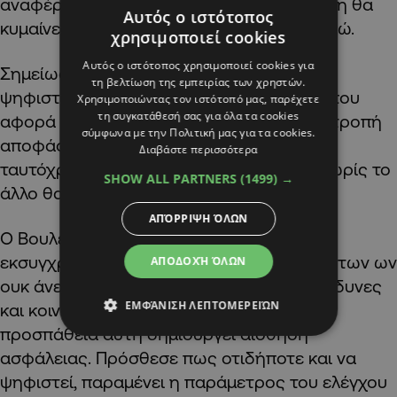
αναφέροντας ότι η αρχική χρηματοδότηση θα
Αυτός ο ιστότοπος
κυμαίνεται γύρω στο ένα εκατομμύριο ευρώ.
χρησιμοποιεί cookies
Αυτός ο ιστότοπος χρησιμοποιεί cookies για
Σημείωσε πως στόχος είναι η πρόταση να
τη βελτίωση της εμπειρίας των χρηστών.
ψηφιστεί ταυτόχρονα με το νομοθέτημα που
Χρησιμοποιώντας τον ιστότοπό μας, παρέχετε
τη συγκατάθεσή σας για όλα τα cookies
αφορά τις κοινόκτητες οικοδομές. «Η Επιτροπή
σύμφωνα με την Πολιτική μας για τα cookies.
αποφάσισε σοφά να εξετάσει και τα δύο
Διαβάστε περισσότερα
ταυτόχρονα, καθώς η ψήφιση του ενός χωρίς το
SHOW ALL PARTNERS
(1499) →
άλλο θα άφηνε σημαντικά κενά», είπε.
ΑΠΌΡΡΙΨΗ ΌΛΩΝ
Ο Βουλευτής Νίκος Σύκας είπε ότι ο
εκσυγχρονισμός των νομοθεσιών είναι εκ των ων
ΑΠΟΔΟΧΉ ΌΛΩΝ
ουκ άνευ και ειδικά, σε σχέση με τις επικίνδυνες
ΕΜΦΆΝΙΣΗ ΛΕΠΤΟΜΕΡΕΙΏΝ
και κοινόκτητες οικοδομές, είπε ότι η
προσπάθεια αυτή δημιουργεί αίσθηση
ασφάλειας. Πρόσθεσε πως οτιδήποτε και να
ψηφιστεί, παραμένει η παράμετρος του ελέγχου