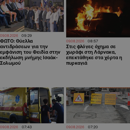
09:29
09.08.2026
ΦΩΤΟ: Θύελλα
08:57
09.08.2026
αντιδράσεων για την
Στις φλόγες όχημα σε
εμφάνιση του Φειδία στην
χωράφι στη Λάρνακα,
εκδήλωση μνήμης Ισαάκ-
επεκτάθηκε στα χόρτα η
Σολωμού
πυρκαγιά
07:43
07:20
09.08.2026
09.08.2026