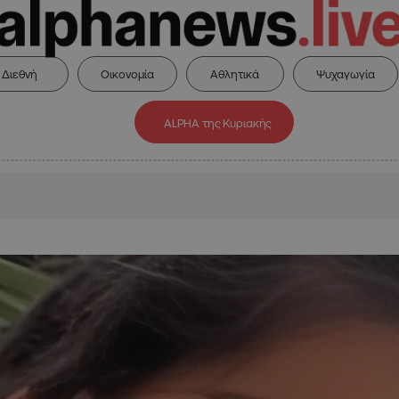
Διεθνή
Οικονομία
Αθλητικά
Ψυχαγωγία
ALPHA της Κυριακής