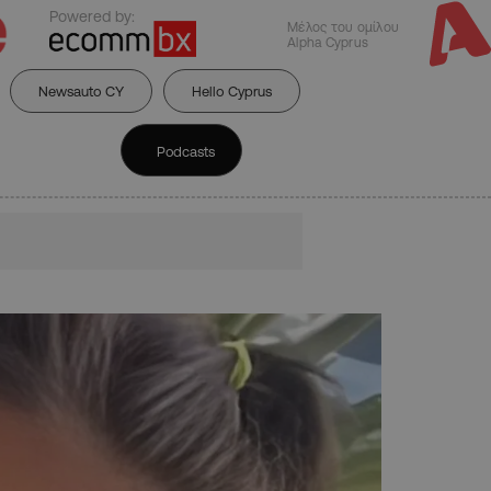
Powered by:
Μέλος του ομίλου
Alpha Cyprus
Newsauto CY
Hello Cyprus
Podcasts