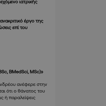
δεχόμενο ιατρικής
ανακριτικό έργο της
σεις επί του
BSc, BMedSci, MSc)»
Ανδρέου ανέφερε στην
ται ότι ο θάνατος του
ις ή παραλείψεις