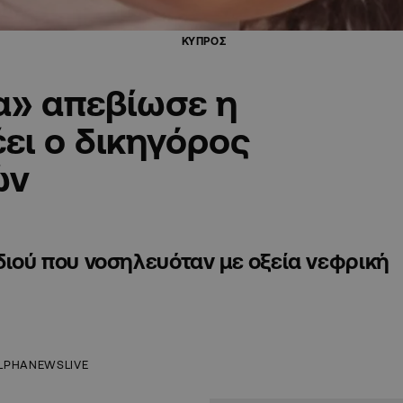
ΚΥΠΡΟΣ
α» απεβίωσε η
ει ο δικηγόρος
ών
διού που νοσηλευόταν με οξεία νεφρική
LPHANEWSLIVE