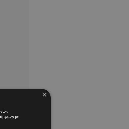
×
στών.
 σύμφωνα με