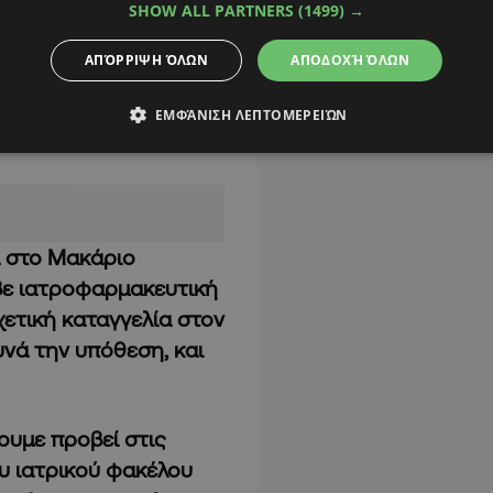
SHOW ALL PARTNERS
(1499) →
ιανής Πιριπίτση η
ΑΠΌΡΡΙΨΗ ΌΛΩΝ
ΑΠΟΔΟΧΉ ΌΛΩΝ
2024 στο Παιδιατρικό
ονταν με οξεία
ΕΜΦΆΝΙΣΗ ΛΕΠΤΟΜΕΡΕΙΏΝ
α στο Μακάριο
βε ιατροφαρμακευτική
ετική καταγγελία στον
νά την υπόθεση, και
ουμε προβεί στις
υ ιατρικού φακέλου