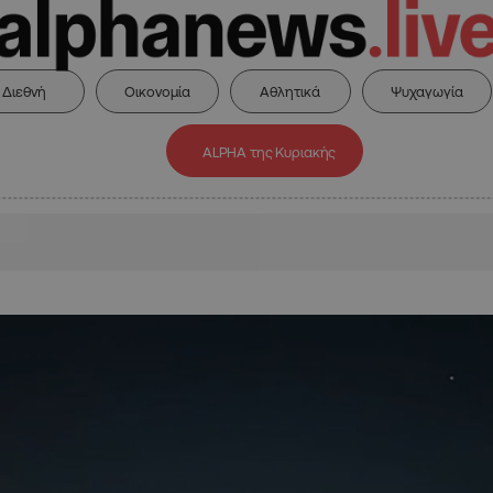
Διεθνή
Οικονομία
Αθλητικά
Ψυχαγωγία
ALPHA της Κυριακής