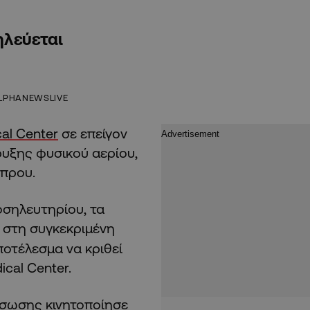
ηλεύεται
LPHANEWSLIVE
al Center
σε επείγον
ρυξης φυσικού αερίου,
ύπρου.
οσηλευτηρίου, τα
 στη συγκεκριμένη
ποτέλεσμα να κριθεί
cal Center.
άσωσης κινητοποίησε