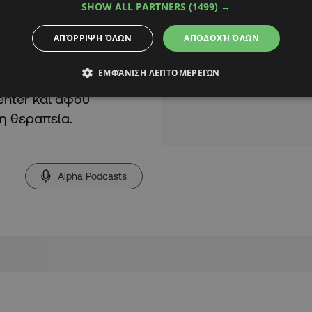
SHOW ALL PARTNERS
(1499) →
ΑΠΌΡΡΙΨΗ ΌΛΩΝ
ΑΠΟΔΟΧΉ ΌΛΩΝ
ΕΜΦΆΝΙΣΗ ΛΕΠΤΟΜΕΡΕΙΏΝ
 το ιατρικό και
nter και αφού
η θεραπεία.
Alpha Podcasts