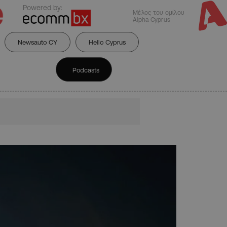
Powered by:
Μέλος του ομίλου
Alpha Cyprus
Newsauto CY
Hello Cyprus
Podcasts