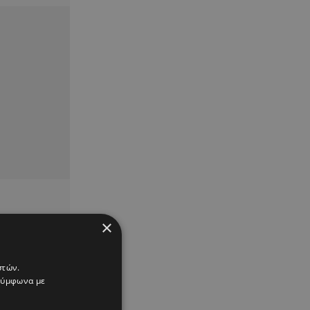
×
στών.
 σύμφωνα με