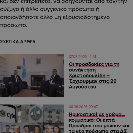
και δεν επιτρέπεται να οδηγούνται απο τον/την
σύζυγο ή άλλο συγγενικό πρόσωπο ή
οποιανδήποτε άλλο μη εξουσιοδοτημένο
πρόσωπο.
ΣΧΕΤΙΚΑ ΑΡΘΡΑ
07.08.2026 14:31
Οι προσδοκίες για τη
συνάντηση
Χριστοδουλίδη –
Έρχιουρμαν στις 26
Αυγούστου
06.08.2026 20:47
Ημικρατικοί με χρώμα…
κομματικό: Οι επτά
Προέδροι που μένουν και
τα νέα πρόσωπα στα ΔΣ