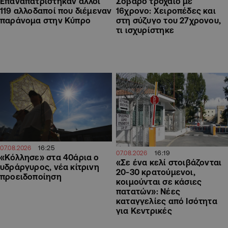
Επαναπατρίστηκαν άλλοι
Σοβαρό τροχαίο με
119 αλλοδαποί που διέμεναν
16χρονο: Χειροπέδες και
παράνομα στην Κύπρο
στη σύζυγο του 27χρονου,
τι ισχυρίστηκε
16:25
07.08.2026
16:19
07.08.2026
«Κόλλησε» στα 40άρια ο
«Σε ένα κελί στοιβάζονται
υδράργυρος, νέα κίτρινη
20-30 κρατούμενοι,
προειδοποίηση
κοιμούνται σε κάσιες
πατατών»: Νέες
καταγγελίες από Ισότητα
για Κεντρικές