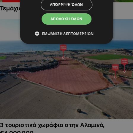
ΑΠΌΡΡΙΨΗ ΌΛΩΝ
Τεμάχια Γης σε Οικιστικές Περιοχές
ΑΠΟΔΟΧΉ ΌΛΩΝ
ΕΜΦΆΝΙΣΗ ΛΕΠΤΟΜΕΡΕΙΏΝ
3 τουριστικά χωράφια στην Αλαμινό,
€4,000,000