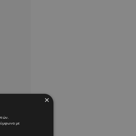
×
στών.
 σύμφωνα με