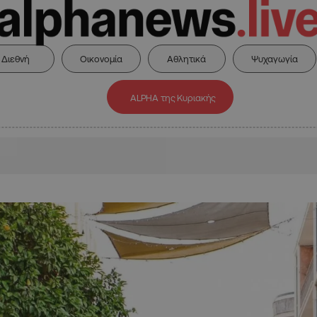
Διεθνή
Οικονομία
Αθλητικά
Ψυχαγωγία
ALPHA της Κυριακής