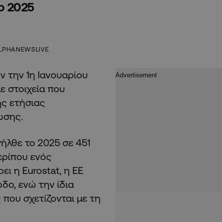
το 2025
LPHANEWSLIVE
 την 1η Ιανουαρίου
ε στοιχεία που
ης ετήσιας
ωσης.
ήλθε το 2025 σε 451
ερίπου ενός
ι η Eurostat, η ΕΕ
δο, ενώ την ίδια
 που σχετίζονται με τη