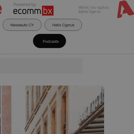
Powered by:
Μέλος του ομίλου
Alpha Cyprus
Newsauto CY
Hello Cyprus
Podcasts