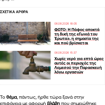
ΣΧΕΤΙΚΑ ΑΡΘΡΑ
06.08.2026 18:05
ΦΩΤΟ: Η Πάφος αποκτά
τη δική της «Γωνιά του
Έρωτα», η σημασία της
και πού βρίσκεται
06.08.2026 15:37
Χωρίς νερό για επτά ώρες
αυτές οι περιοχές της
Λεμεσού την Παρασκευή
λόγω εργασιών
Το
θέμα
, πάντως, ήρθε τώρα ξανά στην
επιφάνεια με αφορμή
βλάβη
που σημειώθηκε