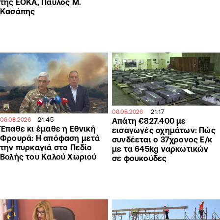
της ΕΟΚΑ, Παύλος Μ.
Κασάπης
21:17
06.08.2026
21:45
06.08.2026
Απάτη €827.400 με
Έπαθε κι έμαθε η Εθνική
εισαγωγές οχημάτων: Πώς
Φρουρά: Η απόφαση μετά
συνδέεται ο 37χρονος Ε/κ
την πυρκαγιά στο Πεδίο
με τα 645kg ναρκωτικών
Βολής του Καλού Χωριού
σε φουκούδες