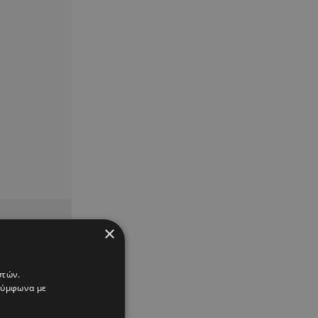
×
στών.
 σύμφωνα με