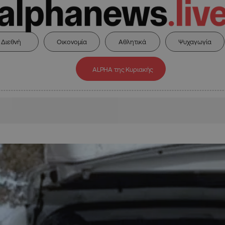
Διεθνή
Οικονομία
Αθλητικά
Ψυχαγωγία
ALPHA της Κυριακής