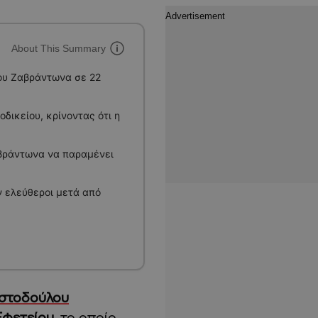
About This Summary
ου Ζαβράντωνα σε 22
δικείου, κρίνοντας ότι η
αβράντωνα να παραμένει
ν ελεύθεροι μετά από
ιστοδούλου
Εφετείου
, το οποίο