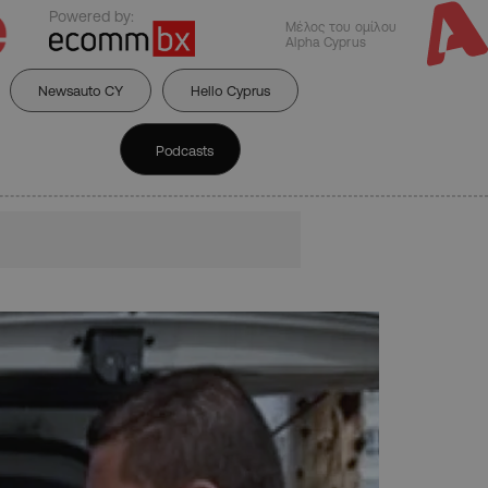
Powered by:
Μέλος του ομίλου
Alpha Cyprus
Newsauto CY
Hello Cyprus
Podcasts