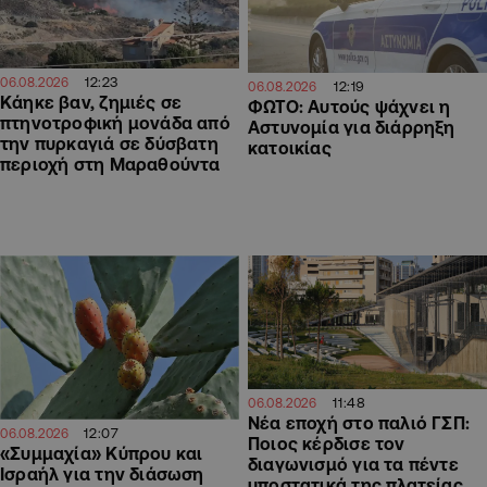
12:23
06.08.2026
12:19
06.08.2026
Κάηκε βαν, ζημιές σε
ΦΩΤΟ: Αυτούς ψάχνει η
πτηνοτροφική μονάδα από
Αστυνομία για διάρρηξη
την πυρκαγιά σε δύσβατη
κατοικίας
περιοχή στη Μαραθούντα
11:48
06.08.2026
Νέα εποχή στο παλιό ΓΣΠ:
12:07
06.08.2026
Ποιος κέρδισε τον
«Συμμαχία» Κύπρου και
διαγωνισμό για τα πέντε
Ισραήλ για την διάσωση
υποστατικά της πλατείας