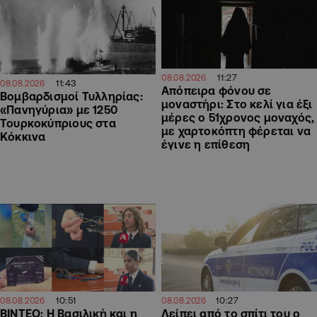
11:27
08.08.2026
11:43
08.08.2026
Απόπειρα φόνου σε
Βομβαρδισμοί Τυλληρίας:
μοναστήρι: Στο κελί για έξι
«Πανηγύρια» με 1250
μέρες ο 51χρονος μοναχός,
Τουρκοκύπριους στα
με χαρτοκόπτη φέρεται να
Κόκκινα
έγινε η επίθεση
10:27
10:51
08.08.2026
08.08.2026
Λείπει από το σπίτι του ο
ΒΙΝΤΕΟ: Η Βασιλική και η