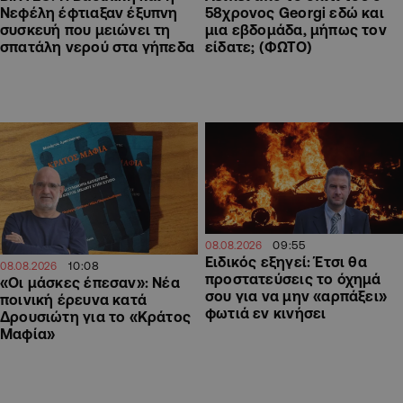
58χρονος Georgi εδώ και
Νεφέλη έφτιαξαν έξυπνη
μια εβδομάδα, μήπως τον
συσκευή που μειώνει τη
είδατε; (ΦΩΤΟ)
σπατάλη νερού στα γήπεδα
09:55
08.08.2026
Ειδικός εξηγεί: Έτσι θα
10:08
08.08.2026
προστατεύσεις το όχημά
«Οι μάσκες έπεσαν»: Νέα
σου για να μην «αρπάξει»
ποινική έρευνα κατά
φωτιά εν κινήσει
Δρουσιώτη για το «Κράτος
Μαφία»