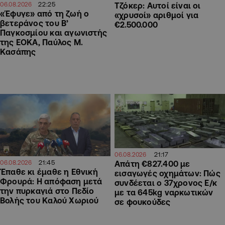
22:25
Τζόκερ: Αυτοί είναι οι
06.08.2026
«Έφυγε» από τη ζωή ο
«χρυσοί» αριθμοί για
βετεράνος του Β’
€2.500.000
Παγκοσμίου και αγωνιστής
της ΕΟΚΑ, Παύλος Μ.
Κασάπης
21:17
06.08.2026
21:45
06.08.2026
Απάτη €827.400 με
Έπαθε κι έμαθε η Εθνική
εισαγωγές οχημάτων: Πώς
Φρουρά: Η απόφαση μετά
συνδέεται ο 37χρονος Ε/κ
την πυρκαγιά στο Πεδίο
με τα 645kg ναρκωτικών
Βολής του Καλού Χωριού
σε φουκούδες