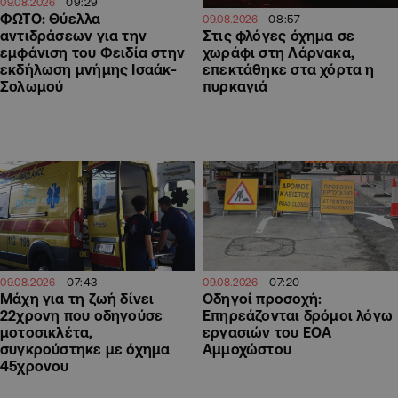
09:29
09.08.2026
ΦΩΤΟ: Θύελλα
08:57
09.08.2026
αντιδράσεων για την
Στις φλόγες όχημα σε
εμφάνιση του Φειδία στην
χωράφι στη Λάρνακα,
εκδήλωση μνήμης Ισαάκ-
επεκτάθηκε στα χόρτα η
Σολωμού
πυρκαγιά
07:43
07:20
09.08.2026
09.08.2026
Μάχη για τη ζωή δίνει
Οδηγοί προσοχή:
22χρονη που οδηγούσε
Επηρεάζονται δρόμοι λόγω
μοτοσικλέτα,
εργασιών του ΕΟΑ
συγκρούστηκε με όχημα
Αμμοχώστου
45χρονου