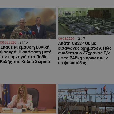
21:17
06.08.2026
21:45
06.08.2026
Απάτη €827.400 με
Έπαθε κι έμαθε η Εθνική
εισαγωγές οχημάτων: Πώς
Φρουρά: Η απόφαση μετά
συνδέεται ο 37χρονος Ε/κ
την πυρκαγιά στο Πεδίο
με τα 645kg ναρκωτικών
Βολής του Καλού Χωριού
σε φουκούδες