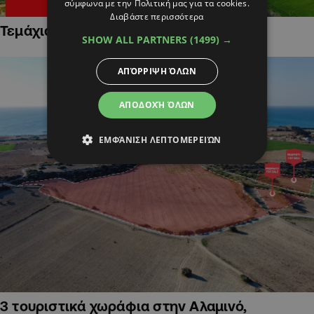
σύμφωνα με την Πολιτική μας για τα cookies.
Διαβάστε περισσότερα
Τεμάχια Γης σε Οικιστικές Περιοχές
SHOW ALL PARTNERS
(1499) →
ΑΠΌΡΡΙΨΗ ΌΛΩΝ
ΑΠΟΔΟΧΉ ΌΛΩΝ
ΕΜΦΆΝΙΣΗ ΛΕΠΤΟΜΕΡΕΙΏΝ
3 τουριστικά χωράφια στην Αλαμινό,