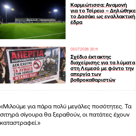
Καρμιώτισσα: Αναμονή
για το Τσίρειο – Δηλώθηκε
το Δασάκι ως εναλλακτική
έδρα
03.07.2026 20:11
Σχέδιο έκτακτης
διαχείρισης για τα λύματα
στη Λεμεσό με φόντο την
απεργία των
βοθροκαθαριστών
«Μιλούμε για πάρα πολύ μεγάλες ποσότητες. Τα
σιτηρά σίγουρα θα ξεραθούν, οι πατάτες έχουν
καταστραφεί.»