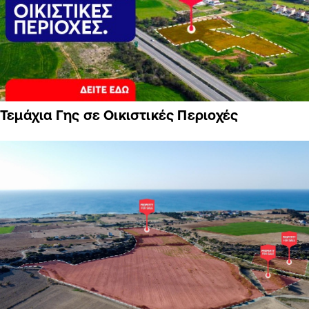
Τεμάχια Γης σε Οικιστικές Περιοχές