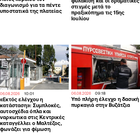
φυλάκιση και οι δραματικές
διαγωνισμό για τα πέντε
στιγμές μετά το
υποστατικά της πλατείας
πραξικόπημα τις 15ης
Ιουλίου
09:18
06.08.2026
10:01
06.08.2026
Υπό πλήρη έλεγχο η δασική
«Εκτός ελέγχου η
πυρκαγιά στην Βυζάτζια
κατάσταση»: Συμπλοκές,
αυτοσχέδια όπλα και
ναρκωτικα στις Κεντρικές
καταγγέλλει ο Μαλτέζος,
φωνάζει για φίμωση