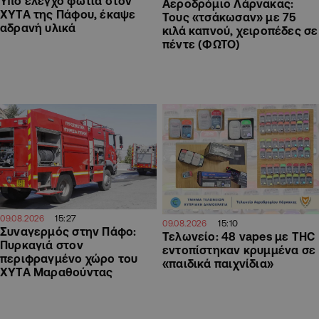
Υπό έλεγχο φωτιά στον
Αεροδρόμιο Λάρνακας:
ΧΥΤΑ της Πάφου, έκαψε
Τους «τσάκωσαν» με 75
αδρανή υλικά
κιλά καπνού, χειροπέδες σε
πέντε (ΦΩΤΟ)
15:27
09.08.2026
15:10
09.08.2026
Συναγερμός στην Πάφο:
Τελωνείο: 48 vapes με THC
Πυρκαγιά στον
εντοπίστηκαν κρυμμένα σε
περιφραγμένο χώρο του
«παιδικά παιχνίδια»
ΧΥΤΑ Μαραθούντας