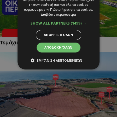
τη συγκατάθεσή σας για όλα τα cookies
σύμφωνα με την Πολιτική μας για τα cookies.
Διαβάστε περισσότερα
SHOW ALL PARTNERS
(1499) →
ΑΠΌΡΡΙΨΗ ΌΛΩΝ
Τεμάχια Γης σε Οικιστικές Περιοχές
ΑΠΟΔΟΧΉ ΌΛΩΝ
ΕΜΦΆΝΙΣΗ ΛΕΠΤΟΜΕΡΕΙΏΝ