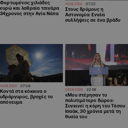
Φορτωμένος χιλιάδες
07:22
10.08.2026
ευρώ και λαθραία τσιγάρα
Στους δρόμους η
34χρονος στην Αγία Νάπα
Αστυνομία: Εννέα
συλλήψεις σε ένα βράδυ
07:08
10.08.2026
22:58
09.08.2026
Κοντά στα κόκκινα ο
«Μου στέρησαν το
υδράργυρος, βροχές το
πολυτιμότερο δώρο»:
απόγευμα
Συγκινεί η κόρη του Τάσου
Ισαάκ, 30 χρόνια μετά τη
θυσία του