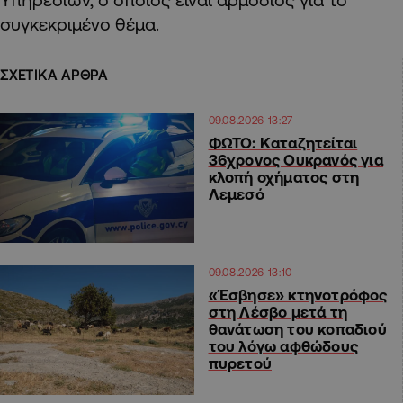
συγκεκριμένο θέμα.
ΣΧΕΤΙΚΑ ΑΡΘΡΑ
09.08.2026 13:27
ΦΩΤΟ: Καταζητείται
36χρονος Ουκρανός για
κλοπή οχήματος στη
Λεμεσό
09.08.2026 13:10
«Έσβησε» κτηνοτρόφος
στη Λέσβο μετά τη
θανάτωση του κοπαδιού
του λόγω αφθώδους
πυρετού