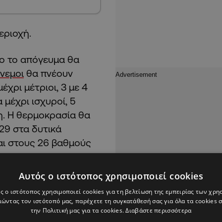
εριοχή.
σο το απόγευμα θα
νεμοι
θα πνέουν
έχρι μέτριοι, 3 με 4
μέχρι ισχυροί, 5
η. Η θερμοκρασία θα
29 στα δυτικά
αι στους 26 βαθμούς
Αυτός ο ιστότοπος χρησιμοποιεί cookies
μοι θα πνέουν κυρίως
ς ο ιστότοπος χρησιμοποιεί cookies για τη βελτίωση της εμπειρίας των χρη
τριοι, 3 με 4 μποφόρ
ώντας τον ιστότοπό μας, παρέχετε τη συγκατάθεσή σας για όλα τα cookies
θερμοκρασία θα πέσει
την Πολιτική μας για τα cookies.
Διαβάστε περισσότερα