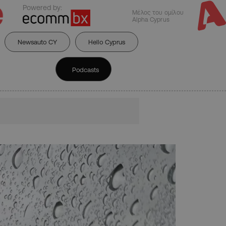
Powered by:
Μέλος του ομίλου
Alpha Cyprus
Newsauto CY
Hello Cyprus
Podcasts