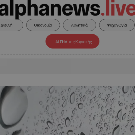
Διεθνή
Οικονομία
Αθλητικά
Ψυχαγωγία
ALPHA της Κυριακής