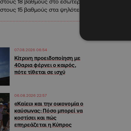
στους 18 βαθμούς στο εσωτερικό, γύρω στους 20
στους 15 βαθμούς στα ψηλότερα ορεινά.
07.08.2026 06:54
Κίτρινη προειδοποίηση με
40αρια φέρνει ο καιρός,
πότε τίθεται σε ισχύ
06.08.2026 22:57
«Καίει» και την οικονομία ο
καύσωνας: Πόσο μπορεί να
κοστίσει και πώς
επηρεάζεται η Κύπρος