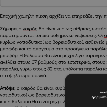
Εποχική χαμηλή πίεση αρχίζει να επηρεάζει την π
Σήμερα
, ο
καιρός
θα είναι κυρίως αίθριος, ωστό
παρατηρούνται τοπικά αυξημένες νεφώσεις. Οι
ά
κυρίως νοτιοδυτικοί ως βορειοδυτικοί, ασθενείς μ
μποφόρ και το απόγευμα στα προσήνεμα παράλια 
μποφόρ. Η θάλασσα θα είναι μέχρι λίγο ταραγμέν
ανέλθει στους 37 βαθμούς στο εσωτερικό, στους 
παράλια, γύρω στους 32 στα υπόλοιπα παράλια κ
στα ψηλότερα ορεινά.
Απόψε
, ο καιρός θα είναι κυρίως
αίθριος
. Οι άνε
Αυτό
νοτιοδυτικοί ως βορειοδυτικοί, ασθενείς μέχρι μέ
Χρησιμοποι
και η θάλασσα θα είναι μέχρι λίγο ταραγμένη. Η 