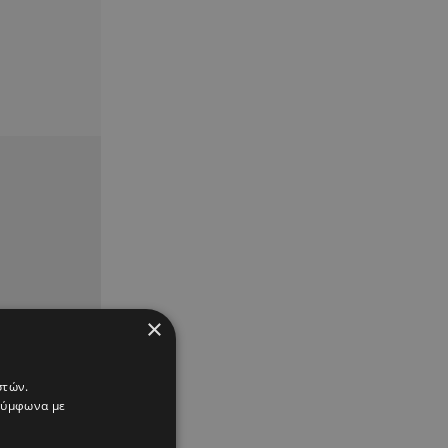
×
στών.
 σύμφωνα με