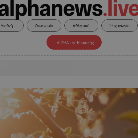
Διεθνή
Οικονομία
Αθλητικά
Ψυχαγωγία
ALPHA της Κυριακής