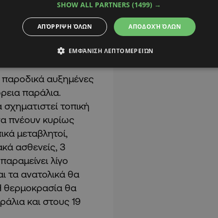
SHOW ALL PARTNERS
(1499) →
 απόγευμα θα είναι
υς 38 βαθμούς στο
ΑΠΌΡΡΙΨΗ ΌΛΩΝ
ΑΠΟΔΟΧΉ ΌΛΩΝ
κά παράλια, στους 35
ΕΜΦΆΝΙΣΗ ΛΕΠΤΟΜΕΡΕΙΏΝ
ψηλότερα ορεινά.
ε παροδικά αυξημένες
όρεια παράλια.
α σχηματιστεί τοπική
 να πνέουν κυρίως
ικά μεταβλητοί,
ακά ασθενείς, 3
παραμείνει λίγο
ι τα ανατολικά θα
 Η θερμοκρασία θα
ράλια και στους 19