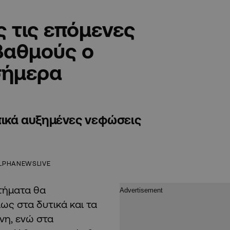
 τις επόμενες
βαθμούς ο
σήμερα
οπικά αυξημένες νεφώσεις
LPHANEWSLIVE
στήματα θα
ως στα δυτικά και τα
νη, ενώ στα