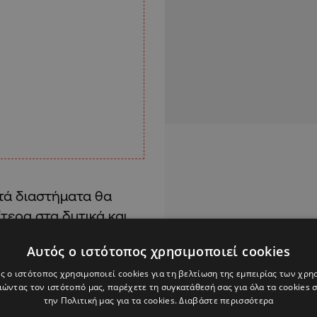
ατά διαστήματα θα
τερα στα δυτικά και
νοτιοδυτικοί έως
Αυτός ο ιστότοπος χρησιμοποιεί cookies
με 4 Μποφόρ, για να
χρι ισχυροί και τοπικά
ς ο ιστότοπος χρησιμοποιεί cookies για τη βελτίωση της εμπειρίας των χρη
ώντας τον ιστότοπό μας, παρέχετε τη συγκατάθεσή σας για όλα τα cookies
δυτικά παράλια θα
την Πολιτική μας για τα cookies.
Διαβάστε περισσότερα
ασσα θα είναι γενικά