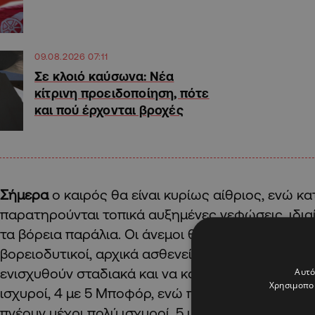
09.08.2026 07:11
Σε κλοιό καύσωνα: Νέα
κίτρινη προειδοποίηση, πότε
και πού έρχονται βροχές
Σήμερα
ο καιρός θα είναι κυρίως αίθριος, ενώ κ
παρατηρούνται τοπικά αυξημένες νεφώσεις, ιδιαί
τα βόρεια παράλια. Οι άνεμοι θα πνέουν κυρίως 
βορειοδυτικοί, αρχικά ασθενείς μέχρι μέτριοι, 3 
ενισχυθούν σταδιακά και να καταστούν μέτριοι μέ
Αυτό
Χρησιμοποι
ισχυροί, 4 με 5 Μποφόρ, ενώ παροδικά στα νοτιο
πνέουν μέχρι πολύ ισχυροί, 5 με 6 Μποφόρ. Η θάλ