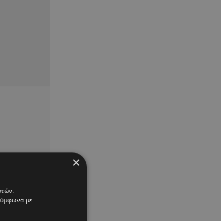
×
στών.
 σύμφωνα με