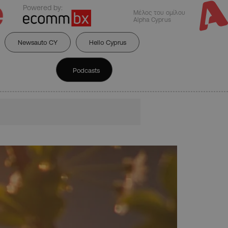
Powered by:
Μέλος του ομίλου
Alpha Cyprus
Newsauto CY
Hello Cyprus
Podcasts