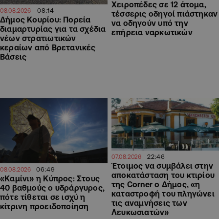
Χειροπέδες σε 12 άτομα,
08:14
08.08.2026
τέσσερις οδηγοί πιάστηκαν
Δήμος Κουρίου: Πορεία
να οδηγούν υπό την
διαμαρτυρίας για τα σχέδια
επήρεια ναρκωτικών
νέων στρατιωτικών
κεραίων από Βρετανικές
Βάσεις
22:46
07.08.2026
Έτοιμος να συμβάλει στην
06:49
08.08.2026
αποκατάσταση του κτιρίου
«Καμίνι» η Κύπρος: Στους
της Corner ο Δήμος, «η
40 βαθμούς ο υδράργυρος,
καταστροφή του πληγώνει
πότε τίθεται σε ισχύ η
τις αναμνήσεις των
κίτρινη προειδοποίηση
Λευκωσιατών»