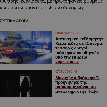
Φυτιρής, εξελίσσεται με πρωτοφανείς ρυθμούς
και απαιτεί απάντηση εξίσου δυναμική.
ΣΧΕΤΙΚΑ ΑΡΘΡΑ
08.08.2026 07:14
Αστυνομική «εξόρμηση»:
Χειροπέδες σε 12 άτομα,
τέσσερις οδηγοί
πιάστηκαν να οδηγούν
υπό την επήρεια
ναρκωτικών
07.08.2026 21:01
Μοναχός ο δράστης: Τι
προηγήθηκε της
απόπειρας φόνου σε
μοναστήρι στην Πάφο