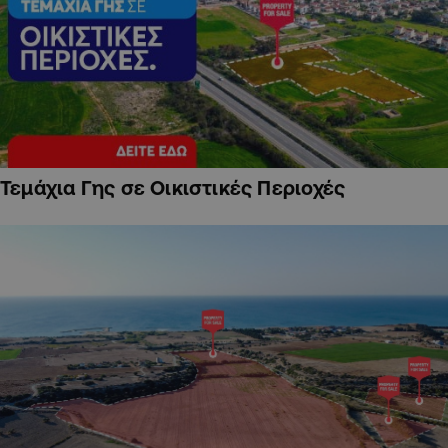
Τεμάχια Γης σε Οικιστικές Περιοχές