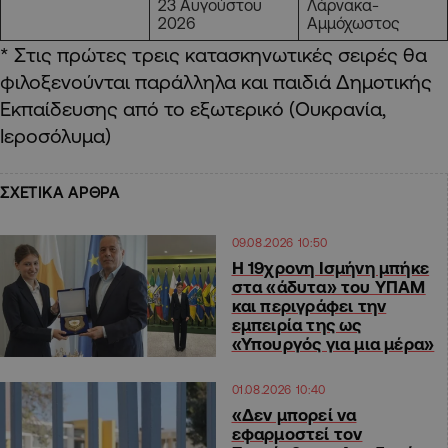
23 Αυγούστου
Λάρνακα-
2026
Αμμόχωστος
* Στις πρώτες τρεις κατασκηνωτικές σειρές θα
φιλοξενούνται παράλληλα και παιδιά Δημοτικής
Εκπαίδευσης από το εξωτερικό (Ουκρανία,
Ιεροσόλυμα)
ΣΧΕΤΙΚΑ ΑΡΘΡΑ
09.08.2026 10:50
Η 19χρονη Ισμήνη μπήκε
στα «άδυτα» του ΥΠΑΜ
και περιγράφει την
εμπειρία της ως
«Υπουργός για μια μέρα»
01.08.2026 10:40
«Δεν μπορεί να
εφαρμοστεί τον