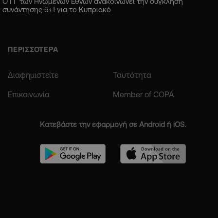
Ο ΓΓ των Ηνωμένων Εθνών ανακοινώνει την σύγκληση
συνάντησης 5+1 για το Κυπριακό
ΠΕΡΙΣΣΟΤΕΡΑ
Διαφημιστείτε
Ταυτότητα
Επικοινωνία
Member of COPA
Κατεβάστε την εφαρμογή σε Android ή iOS.