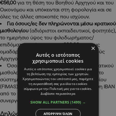
€56,00
για τη θέση του Βοηθού Αρχηγού και του
Οικονόμου και υπόκεινται στη φορολογία και σε
όλες τις άλλες αποκοπές που ισχύουν.
Για όσους/ες δεν πληρώνονται μέσω κρατικού
μισθολογίου
(αδιόριστοι εκπαιδευτικοί, φοιτητές),
το ημερήσιο ύψος του φιλοδωρήματος/
επιδόματος ανέρχεται στα
€28,00
για τους
×
ομαδάρχες και στα
€33,60
για τους Βοηθούς
Αυτός ο ιστότοπος
Αρχηγούς και τους Οικονόμους.
χρησιμοποιεί cookies
Όσοι/ες δεν πληρώνονται μέσω του κρατικού
Αυτός ο ιστότοπος χρησιμοποιεί cookies για
μισθολογίου και δεν είναι εγγεγραμμένοι στο
τη βελτίωση της εμπειρίας των χρηστών.
σύστημα πληρωμών του Γενικού Λογιστηρίου
Χρησιμοποιώντας τον ιστότοπό μας, παρέχετε
τη συγκατάθεσή σας για όλα τα cookies
(FIMAS), πρέπει να προσκομίσουν βεβαίωση IBAN
σύμφωνα με την Πολιτική μας για τα cookies.
από το τραπεζικό ίδρυμα με το οποίο
Διαβάστε περισσότερα
συνεργάζονται.
SHOW ALL PARTNERS
(1499) →
Δηλώσεις συμμετοχής
ΑΠΌΡΡΙΨΗ ΌΛΩΝ