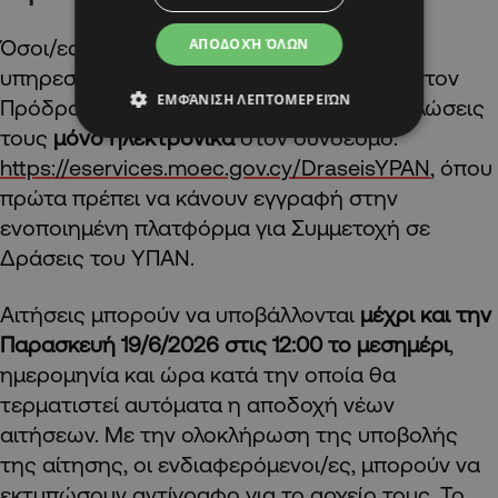
Όσοι/ες ενδιαφέρονται να προσφέρουν
ΑΠΟΔΟΧΉ ΌΛΩΝ
υπηρεσία στην Κατασκήνωση του ΥΠΑΝ στον
ΕΜΦΆΝΙΣΗ ΛΕΠΤΟΜΕΡΕΙΏΝ
Πρόδρομο μπορούν να υποβάλουν τις δηλώσεις
τους
μόνο ηλεκτρονικά
στον σύνδεσμο:
https://eservices.moec.gov.cy/DraseisYPAN
, όπου
πρώτα πρέπει να κάνουν εγγραφή στην
ενοποιημένη πλατφόρμα για Συμμετοχή σε
Δράσεις του ΥΠΑΝ.
Αιτήσεις μπορούν να υποβάλλονται
μέχρι και την
Παρασκευή 19/6/2026 στις 12:00 το μεσημέρι
,
ημερομηνία και ώρα κατά την οποία θα
τερματιστεί αυτόματα η αποδοχή νέων
αιτήσεων. Με την ολοκλήρωση της υποβολής
της αίτησης, οι ενδιαφερόμενοι/ες, μπορούν να
εκτυπώσουν αντίγραφο για το αρχείο τους. Το