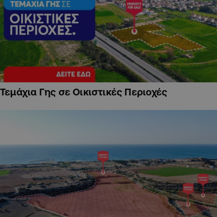
Τεμάχια Γης σε Οικιστικές Περιοχές