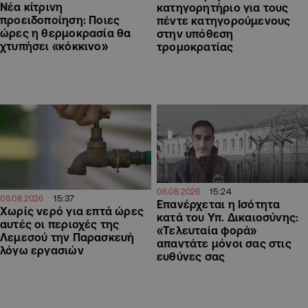
Νέα κίτρινη
κατηγορητήριο για τους
προειδοποίηση: Ποιες
πέντε κατηγορούμενους
ώρες η θερμοκρασία θα
στην υπόθεση
χτυπήσει «κόκκινο»
τρομοκρατίας
15:24
06.08.2026
15:37
06.08.2026
Επανέρχεται η Ισότητα
Χωρίς νερό για επτά ώρες
κατά του Υπ. Δικαιοσύνης:
αυτές οι περιοχές της
«Τελευταία φορά»
Λεμεσού την Παρασκευή
απαντάτε μόνοι σας στις
λόγω εργασιών
ευθύνες σας