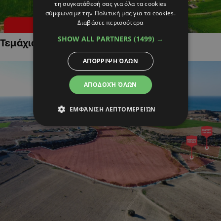
τη συγκατάθεσή σας για όλα τα cookies
σύμφωνα με την Πολιτική μας για τα cookies.
Διαβάστε περισσότερα
SHOW ALL PARTNERS
(1499) →
Τεμάχια Γης σε Οικιστικές Περιοχές
ΑΠΌΡΡΙΨΗ ΌΛΩΝ
ΑΠΟΔΟΧΉ ΌΛΩΝ
ΕΜΦΆΝΙΣΗ ΛΕΠΤΟΜΕΡΕΙΏΝ