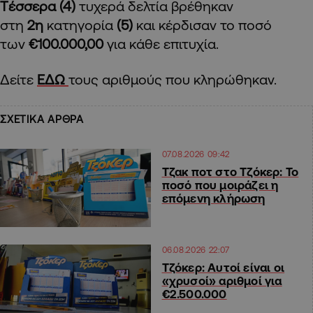
Tέσσερα (4)
τυχερά δελτία βρέθηκαν
στη
2η
κατηγορία
(5)
και κέρδισαν το ποσό
των
€100.000,00
για κάθε επιτυχία.
Δείτε
ΕΔΩ
τους αριθμούς που κληρώθηκαν.
ΣΧΕΤΙΚΑ ΑΡΘΡΑ
07.08.2026 09:42
Τζακ ποτ στο Τζόκερ: Το
ποσό που μοιράζει η
επόμενη κλήρωση
06.08.2026 22:07
Τζόκερ: Αυτοί είναι οι
«χρυσοί» αριθμοί για
€2.500.000