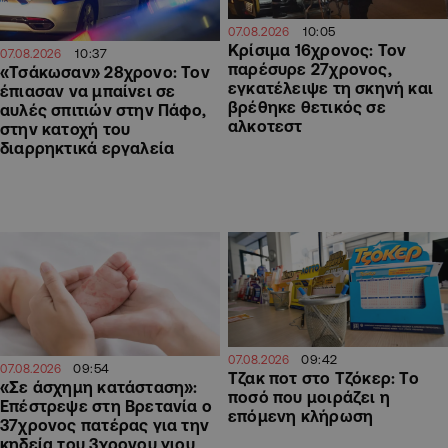
10:05
07.08.2026
Κρίσιμα 16χρονος: Τον
10:37
07.08.2026
παρέσυρε 27χρονος,
«Τσάκωσαν» 28χρονο: Τον
εγκατέλειψε τη σκηνή και
έπιασαν να μπαίνει σε
βρέθηκε θετικός σε
αυλές σπιτιών στην Πάφο,
αλκοτεστ
στην κατοχή του
διαρρηκτικά εργαλεία
09:42
07.08.2026
09:54
07.08.2026
Τζακ ποτ στο Τζόκερ: Το
«Σε άσχημη κατάσταση»:
ποσό που μοιράζει η
Επέστρεψε στη Βρετανία ο
επόμενη κλήρωση
37χρονος πατέρας για την
κηδεία του 3χρονου γιου