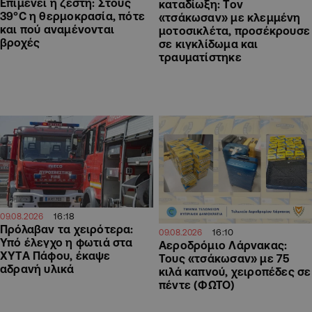
Επιμένει η ζέστη: Στους
καταδίωξη: Τον
39°C η θερμοκρασία, πότε
«τσάκωσαν» με κλεμμένη
και πού αναμένονται
μοτοσικλέτα, προσέκρουσε
βροχές
σε κιγκλίδωμα και
τραυματίστηκε
16:18
09.08.2026
Πρόλαβαν τα χειρότερα:
16:10
09.08.2026
Υπό έλεγχο η φωτιά στα
Αεροδρόμιο Λάρνακας:
ΧΥΤΑ Πάφου, έκαψε
Τους «τσάκωσαν» με 75
αδρανή υλικά
κιλά καπνού, χειροπέδες σε
πέντε (ΦΩΤΟ)