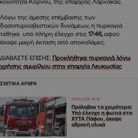
κοινότητα Κόρνου, της επαρχίας Λάρνακας.
Λόγω της άμεσης επέμβασης των
δασοπυροσβεστικών δυνάμεων, η πυρκαγιά
τέθηκε υπό πλήρη έλεγχο στις
17:46,
αφού
έκαψε μικρή έκταση από αποκαλάμες.
ΔΙΑΒΑΣΤΕ ΕΠΙΣΗΣ:
Προκλήθηκε πυρκαγιά λόγω
χρήσης σμυρίλιου στην επαρχία Λευκωσίας
ΣΧΕΤΙΚΑ ΑΡΘΡΑ
09.08.2026 16:18
Πρόλαβαν τα χειρότερα:
Υπό έλεγχο η φωτιά στα
ΧΥΤΑ Πάφου, έκαψε
αδρανή υλικά