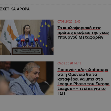
ΣΧΕΤΙΚΑ ΑΡΘΡΑ
07.08.2026 12:45
Το κυκλοφοριακό στις
πρώτες σκέψεις της νέας
Υπουργού Μεταφορών
05.08.2026 14:43
Γιαπανάς: «Ας ελπίσουμε
ότι η Ομόνοια θα τα
καταφέρει να μπει στο
League Phase του Europa
League» – τι είπε για το
ΓΣΠ