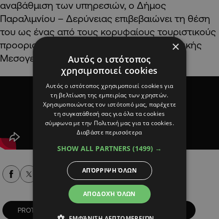
αναβάθμιση των υπηρεσιών, ο Δήμος
Παραλιμνίου – Δερύνειας επιβεβαιώνει τη θέση
του ως ένας από τους κορυφαίους τουριστικούς
×
προορισμούς της Κύπρου και της Ανατολικής
Μεσογείου.
Αυτός ο ιστότοπος
χρησιμοποιεί cookies
Αυτός ο ιστότοπος χρησιμοποιεί cookies για
τη βελτίωση της εμπειρίας των χρηστών.
Χρησιμοποιώντας τον ιστότοπό μας, παρέχετε
τη συγκατάθεσή σας για όλα τα cookies
σύμφωνα με την Πολιτική μας για τα cookies.
Διαβάστε περισσότερα
SHOW ALL PARTNERS
(1499) →
ΑΠΌΡΡΙΨΗ ΌΛΩΝ
Alpha Podcasts
ΑΠΟΔΟΧΉ ΌΛΩΝ
PROTARAS RIVIERA
ΓΙΩΡΓΟΣ ΝΙΚΟΛΕΤΤΟΣ
ΕΜΦΆΝΙΣΗ ΛΕΠΤΟΜΕΡΕΙΏΝ