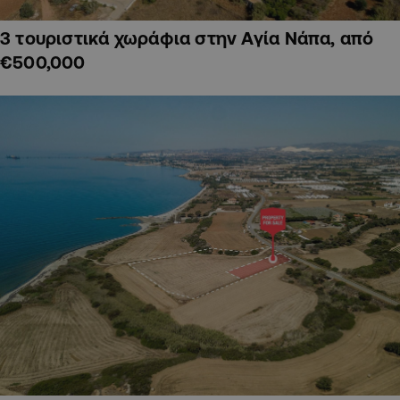
3 τουριστικά χωράφια στην Αγία Νάπα, από
€500,000