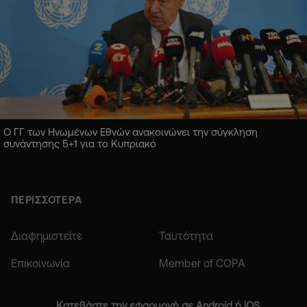
Ο ΓΓ των Ηνωμένων Εθνών ανακοινώνει την σύγκληση
συνάντησης 5+1 για το Κυπριακό
ΠΕΡΙΣΣΟΤΕΡΑ
Διαφημιστείτε
Ταυτότητα
Επικοινωνία
Member of COPA
Κατεβάστε την εφαρμογή σε Android ή iOS.