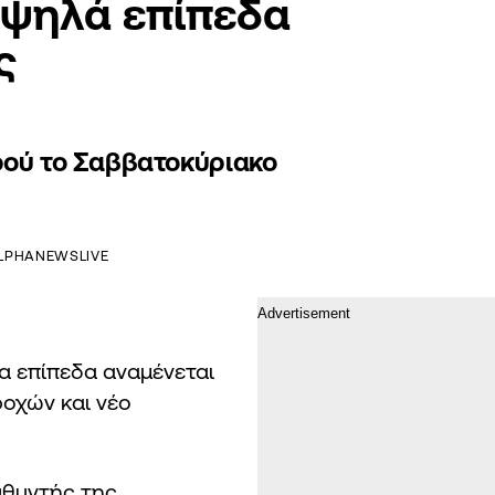
 ψηλά επίπεδα
ς
ρού το Σαββατοκύριακο
LPHANEWSLIVE
ια επίπεδα αναμένεται
ροχών και νέο
υθυντής της