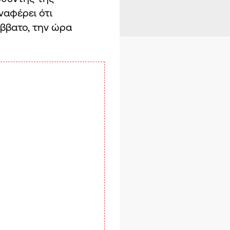
ναφέρει ότι
άββατο, την ώρα