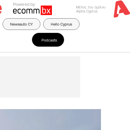
Powered by:
Μέλος του ομίλου
Alpha Cyprus
Newsauto CY
Hello Cyprus
Podcasts