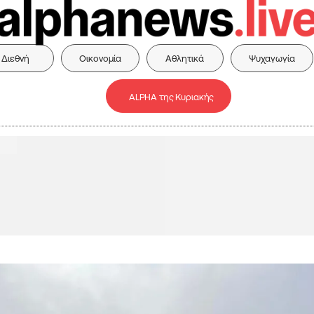
Διεθνή
Οικονομία
Αθλητικά
Ψυχαγωγία
ALPHA της Κυριακής