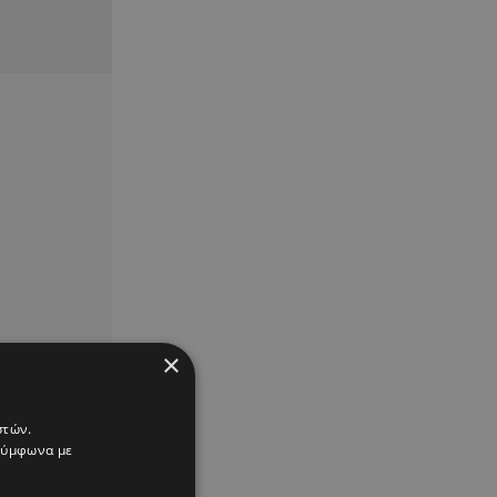
×
στών.
 σύμφωνα με