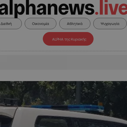
Διεθνή
Οικονομία
Αθλητικά
Ψυχαγωγία
ALPHA της Κυριακής