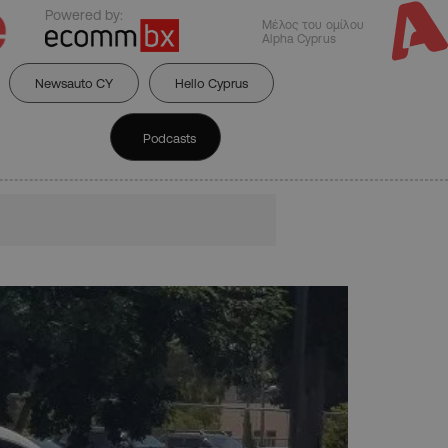
Powered by:
Μέλος του ομίλου
Alpha Cyprus
Newsauto CY
Hello Cyprus
Podcasts